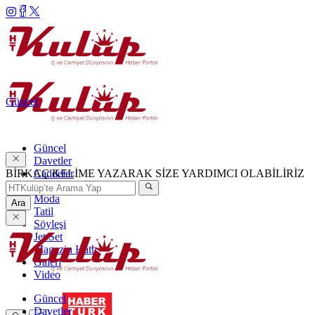
Güncel
Güncel
Davetler
BİRKAÇ KELİME YAZARAK SİZE YARDIMCI OLABİLİRİZ
Caddeler
Haftanın Şıkları
Moda
Ara
Tatil
Söyleşi
Jet Set
Magazin Hattı
Galeri
Video
Güncel
Davetler