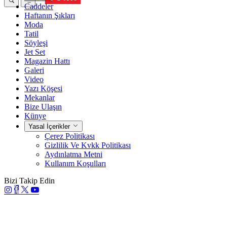
Caddeler
Haftanın Şıkları
Moda
Tatil
Söyleşi
Jet Set
Magazin Hattı
Galeri
Video
Yazı Köşesi
Mekanlar
Bize Ulaşın
Künye
Yasal İçerikler
Çerez Politikası
Gizlilik Ve Kvkk Politikası
Aydınlatma Metni
Kullanım Koşulları
Bizi Takip Edin