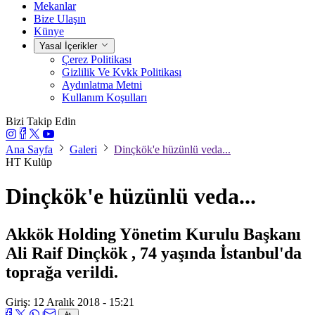
Mekanlar
Bize Ulaşın
Künye
Yasal İçerikler
Çerez Politikası
Gizlilik Ve Kvkk Politikası
Aydınlatma Metni
Kullanım Koşulları
Bizi Takip Edin
Ana Sayfa
Galeri
Dinçkök'e hüzünlü veda...
HT Kulüp
Dinçkök'e hüzünlü veda...
Akkök Holding Yönetim Kurulu Başkanı
Ali Raif Dinçkök , 74 yaşında İstanbul'da
toprağa verildi.
Giriş: 12 Aralık 2018 - 15:21