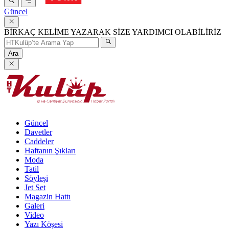
Güncel
BİRKAÇ KELİME YAZARAK SİZE YARDIMCI OLABİLİRİZ
Ara
Güncel
Davetler
Caddeler
Haftanın Şıkları
Moda
Tatil
Söyleşi
Jet Set
Magazin Hattı
Galeri
Video
Yazı Köşesi