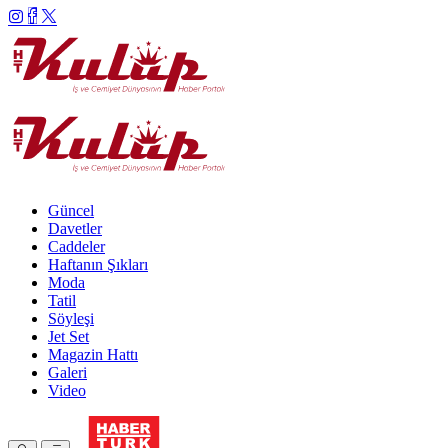
Güncel
Davetler
Caddeler
Haftanın Şıkları
Moda
Tatil
Söyleşi
Jet Set
Magazin Hattı
Galeri
Video