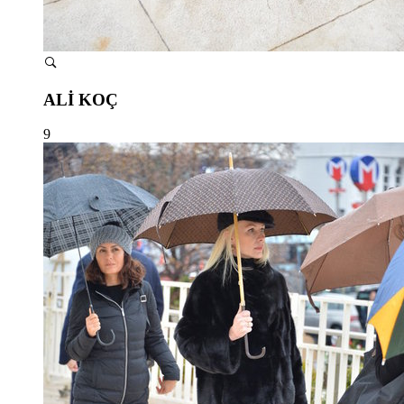
ALİ KOÇ
9