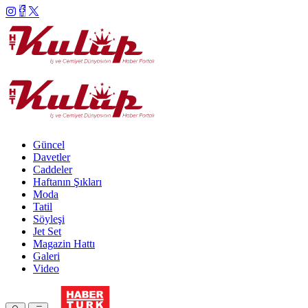
Güncel
Davetler
Caddeler
Haftanın Şıkları
Moda
Tatil
Söyleşi
Jet Set
Magazin Hattı
Galeri
Video