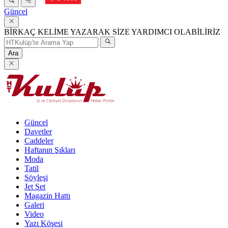
Güncel
BİRKAÇ KELİME YAZARAK SİZE YARDIMCI OLABİLİRİZ
Ara
Güncel
Davetler
Caddeler
Haftanın Şıkları
Moda
Tatil
Söyleşi
Jet Set
Magazin Hattı
Galeri
Video
Yazı Köşesi