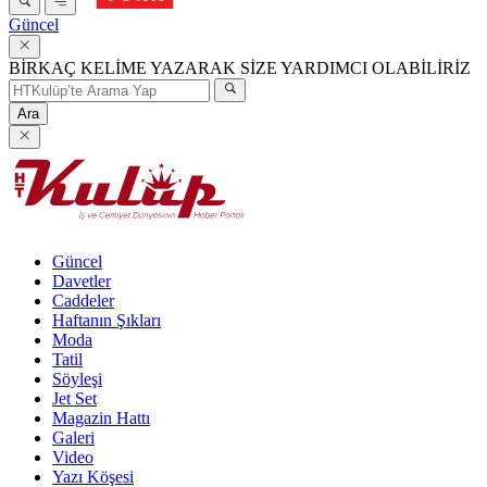
Güncel
BİRKAÇ KELİME YAZARAK SİZE YARDIMCI OLABİLİRİZ
Ara
Güncel
Davetler
Caddeler
Haftanın Şıkları
Moda
Tatil
Söyleşi
Jet Set
Magazin Hattı
Galeri
Video
Yazı Köşesi