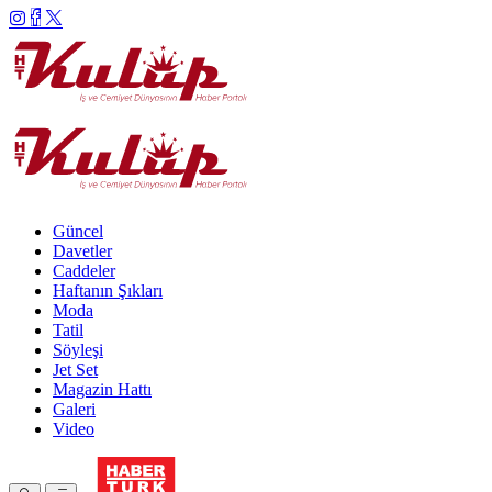
Güncel
Davetler
Caddeler
Haftanın Şıkları
Moda
Tatil
Söyleşi
Jet Set
Magazin Hattı
Galeri
Video