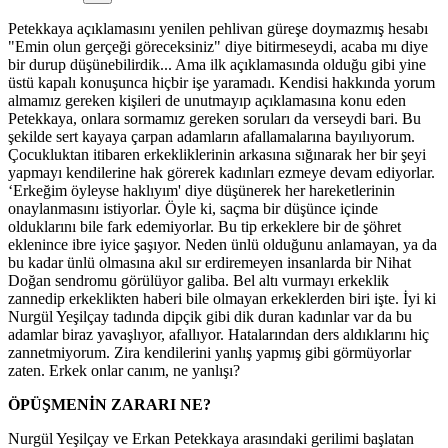
Petekkaya açıklamasını yenilen pehlivan güreşe doymazmış hesabı
"Emin olun gerçeği göreceksiniz" diye bitirmeseydi, acaba mı diye
bir durup düşünebilirdik... Ama ilk açıklamasında olduğu gibi yine
üstü kapalı konuşunca hiçbir işe yaramadı. Kendisi hakkında yorum
almamız gereken kişileri de unutmayıp açıklamasına konu eden
Petekkaya, onlara sormamız gereken soruları da verseydi bari. Bu
şekilde sert kayaya çarpan adamların afallamalarına bayılıyorum.
Çocukluktan itibaren erkekliklerinin arkasına sığınarak her bir şeyi
yapmayı kendilerine hak görerek kadınları ezmeye devam ediyorlar.
‘Erkeğim öyleyse haklıyım' diye düşünerek her hareketlerinin
onaylanmasını istiyorlar. Öyle ki, saçma bir düşünce içinde
olduklarını bile fark edemiyorlar. Bu tip erkeklere bir de şöhret
eklenince ibre iyice şaşıyor. Neden ünlü olduğunu anlamayan, ya da
bu kadar ünlü olmasına akıl sır erdiremeyen insanlarda bir Nihat
Doğan sendromu görülüyor galiba. Bel altı vurmayı erkeklik
zannedip erkeklikten haberi bile olmayan erkeklerden biri işte. İyi ki
Nurgül Yeşilçay tadında dipçik gibi dik duran kadınlar var da bu
adamlar biraz yavaşlıyor, afallıyor. Hatalarından ders aldıklarını hiç
zannetmiyorum. Zira kendilerini yanlış yapmış gibi görmüyorlar
zaten. Erkek onlar canım, ne yanlışı?
ÖPÜŞMENİN ZARARI NE?
Nurgül Yeşilçay ve Erkan Petekkaya arasındaki gerilimi başlatan