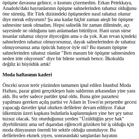
öpüşme davasına gelince, o kısmını çözemedim. Erkan Petekkaya,
Anadolu'daki hayranlarının öpüşme sahnelerinden rahatsız olduğunu
öne sürmüş. Bir Türk dizisindeki öpüşmeden nasıl rahatsız olunur
diye merak ediyorum? Şu ana kadar hiçbir zaman ateşli bir öpüşme
sahnesine tanık olmadım. Hepsi saliselik bir zaman diliminde, açı
sayesinde ne olduğunu tam anlamadan bitiriliyor. Hani uzun sürse
insanlar rahatsız oluyor diyeceğim ama o da yok. Kan revan içindeki
sahnelerden rahatsız olmuyorsunuz, dayak sahnelerinden de rahatsız
olmuyorsunuz ama öpücük batıyor öyle mi? Bu masum öpüşme
sahnelerinden rahatsız olanlar "Ben masum bir öpüşme sahnesinden
neden irite oluyorum" diye bir bilene sormalı bence. İlkokulda
değiliz ki büyüdük artık!
Moda haftasının kaderi
Önceki sezon terör yüzünden tamamen iptal edilen İstanbul Moda
Haftası, pazar günü gerçekleşen hain saldırının arkasından yine yara
aldı. Bu sefer sadece partiler iptal oldu. Buna göre pazartesi
yapılması gereken açılış partisi ve Adam in Town'ın perşembe gecesi
yapacağı davetler iptal olurken defilelere devam ediliyor. Fakat
ülkemizin üzeri kapkara bulutlarla kaplanmışken yine her şey tatsız
tuzsuz olacak. Siz oturduğunuz yerden "Üzüldüğün şeye bak"
diyebilirsiniz ama sırf dışarıdan eğlenceli gözüken bir iş olduğu için
moda dünyasının önemli bir sektör olduğu unutuluyor. Bu
defilelerden ekmek yiyen, sonrasındaki satışlardan hayatını