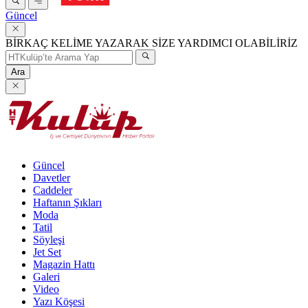
Güncel
BİRKAÇ KELİME YAZARAK SİZE YARDIMCI OLABİLİRİZ
Ara
Güncel
Davetler
Caddeler
Haftanın Şıkları
Moda
Tatil
Söyleşi
Jet Set
Magazin Hattı
Galeri
Video
Yazı Köşesi