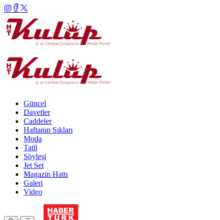
Güncel
Davetler
Caddeler
Haftanın Şıkları
Moda
Tatil
Söyleşi
Jet Set
Magazin Hattı
Galeri
Video