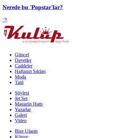
Nerede bu 'Popstar'lar?
Güncel
Davetler
Caddeler
Haftanın Şıkları
Moda
Tatil
Söyleşi
Jet Set
Magazin Hattı
Yazarlar
Galeri
Video
Bize Ulaşın
Künye