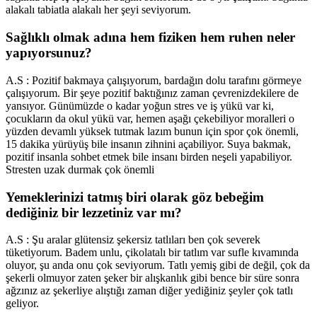
alakalı tabiatla alakalı her şeyi seviyorum.
Sağlıklı olmak adına hem fiziken hem ruhen neler
yapıyorsunuz?
A.S : Pozitif bakmaya çalışıyorum, bardağın dolu tarafını görmeye
çalışıyorum. Bir şeye pozitif baktığınız zaman çevrenizdekilere de
yansıyor. Günümüzde o kadar yoğun stres ve iş yükü var ki,
çocukların da okul yükü var, hemen aşağı çekebiliyor moralleri o
yüzden devamlı yüksek tutmak lazım bunun için spor çok önemli,
15 dakika yürüyüş bile insanın zihnini açabiliyor. Suya bakmak,
pozitif insanla sohbet etmek bile insanı birden neşeli yapabiliyor.
Stresten uzak durmak çok önemli
Yemeklerinizi tatmış biri olarak göz bebeğim
dediğiniz bir lezzetiniz var mı?
A.S : Şu aralar glütensiz şekersiz tatlıları ben çok severek
tüketiyorum. Badem unlu, çikolatalı bir tatlım var sufle kıvamında
oluyor, şu anda onu çok seviyorum. Tatlı yemiş gibi de değil, çok da
şekerli olmuyor zaten şeker bir alışkanlık gibi bence bir süre sonra
ağzınız az şekerliye alıştığı zaman diğer yediğiniz şeyler çok tatlı
geliyor.