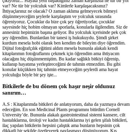
çıkıyoruz... Hayata yeni başladığınız zaman karşınızda ne tür bir yol
var? Ne tür bir yolculuk var? Kimlerle karşılaşacaksınız?
İhtiyaçlarınız ne olacak? O zaman aklıma gelmeyecek bilmeyi
düşünmeyeceğim şeylerle karşılaştım ve yolculuk sırasında
öğreniyoruz. Çocuklar da bize çok şey öğretiyorlar, çocuklar
sayesinde hiç hobim olmayan sporlarla, konularla ilgilendim. Siz de
annesiniz hepimizin başına geliyor. Bu yolculuk içerisinde pek çok
şey öğrendim. Bunlardan bir tanesi iş hukukuydu. Şimdi şirket
kurdum mesela hobi olarak ben kendim de bileyim diye öğrendim.
Dijital fotoğrafçılık eğitimi aldım mesela bununla alakalı kendi
kitaplarımın fotoğraflarını çekmek için öğrendim ama ihtiyacım
olacağını hiç düşünmemiştim. Bu kadar sağlıklı bitkiyi öğrenip,
kullanıp hayatıma yerleştireceğimi de tahmin etmezdim. Bu gibi
konular küçükken hiç tahmin etmeyeceğim şeylerdi ama hayat
yolculuğu böyle bir şey işte...
Bitkilerle de bu dönem çok haşır neşir oldunuz
sanırım…
A.S : Kitaplarımda bitkileri de anlatıyorum, daha da yazmaya devam
edeceğim. En son Medicinal Plants programını bitirdim Cornell
University’de. Bununla alakalı gastrointestinal sistemi kansere, cilt
hastalıklarına, üroloji ve kadın hastalıklarına iyi gelen şifalı bitkileri,
ilaç yapılan bitkilerin hepsini çalıştık ama bunların hepsinin çok
dikkatli bir şekilde özetleyerek paylaşmayı düşünüyorum. Kış