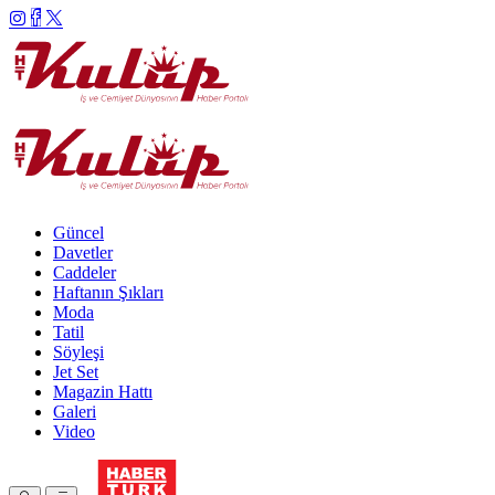
Güncel
Davetler
Caddeler
Haftanın Şıkları
Moda
Tatil
Söyleşi
Jet Set
Magazin Hattı
Galeri
Video