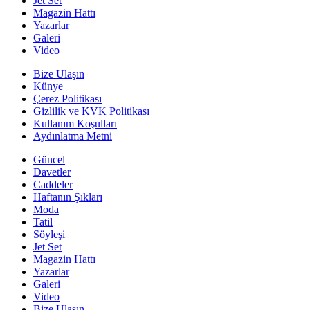
Jet Set
Magazin Hattı
Yazarlar
Galeri
Video
Bize Ulaşın
Künye
Çerez Politikası
Gizlilik ve KVK Politikası
Kullanım Koşulları
Aydınlatma Metni
Güncel
Davetler
Caddeler
Haftanın Şıkları
Moda
Tatil
Söyleşi
Jet Set
Magazin Hattı
Yazarlar
Galeri
Video
Bize Ulaşın