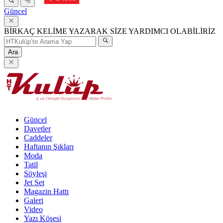
Güncel
BİRKAÇ KELİME YAZARAK SİZE YARDIMCI OLABİLİRİZ
Ara
Güncel
Davetler
Caddeler
Haftanın Şıkları
Moda
Tatil
Söyleşi
Jet Set
Magazin Hattı
Galeri
Video
Yazı Köşesi