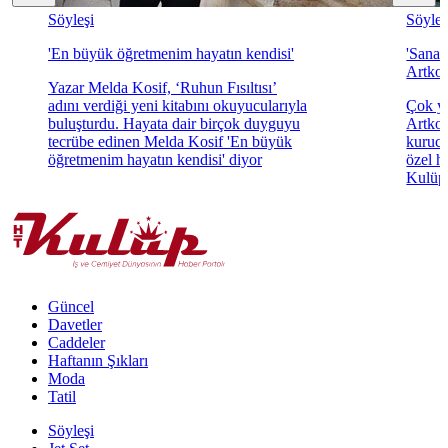
Söyleşi
Söyleş
'En büyük öğretmenim hayatın kendisi'
'Sanat
Artkol
Yazar Melda Kosif, ‘Ruhun Fısıltısı’
adını verdiği yeni kitabını okuyucularıyla
Çok yö
buluşturdu. Hayata dair birçok duyguyu
Artkol
tecrübe edinen Melda Kosif 'En büyük
kurucu
öğretmenim hayatın kendisi' diyor
özel h
Kulüp'
Güncel
Davetler
Caddeler
Haftanın Şıkları
Moda
Tatil
Söyleşi