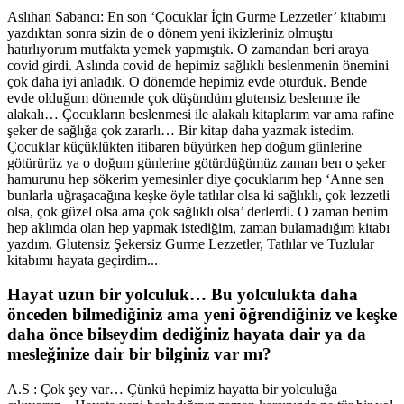
Aslıhan Sabancı: En son ‘Çocuklar İçin Gurme Lezzetler’ kitabımı
yazdıktan sonra sizin de o dönem yeni ikizleriniz olmuştu
hatırlıyorum mutfakta yemek yapmıştık. O zamandan beri araya
covid girdi. Aslında covid de hepimiz sağlıklı beslenmenin önemini
çok daha iyi anladık. O dönemde hepimiz evde oturduk. Bende
evde olduğum dönemde çok düşündüm glutensiz beslenme ile
alakalı… Çocukların beslenmesi ile alakalı kitaplarım var ama rafine
şeker de sağlığa çok zararlı… Bir kitap daha yazmak istedim.
Çocuklar küçüklükten itibaren büyürken hep doğum günlerine
götürürüz ya o doğum günlerine götürdüğümüz zaman ben o şeker
hamurunu hep sökerim yemesinler diye çocuklarım hep ‘Anne sen
bunlarla uğraşacağına keşke öyle tatlılar olsa ki sağlıklı, çok lezzetli
olsa, çok güzel olsa ama çok sağlıklı olsa’ derlerdi. O zaman benim
hep aklımda olan hep yapmak istediğim, zaman bulamadığım kitabı
yazdım. Glutensiz Şekersiz Gurme Lezzetler, Tatlılar ve Tuzlular
kitabımı hayata geçirdim...
Hayat uzun bir yolculuk… Bu yolculukta daha
önceden bilmediğiniz ama yeni öğrendiğiniz ve keşke
daha önce bilseydim dediğiniz hayata dair ya da
mesleğinize dair bir bilginiz var mı?
A.S : Çok şey var… Çünkü hepimiz hayatta bir yolculuğa