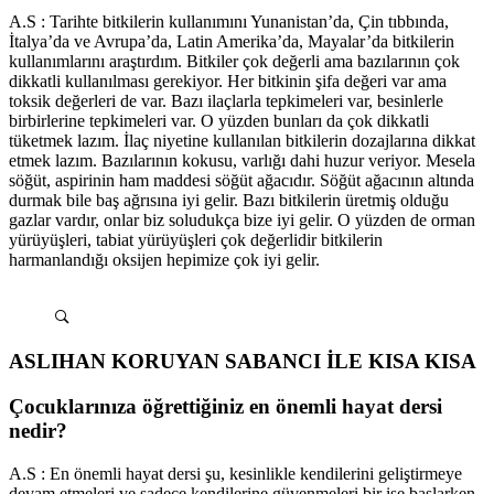
A.S : Tarihte bitkilerin kullanımını Yunanistan’da, Çin tıbbında,
İtalya’da ve Avrupa’da, Latin Amerika’da, Mayalar’da bitkilerin
kullanımlarını araştırdım. Bitkiler çok değerli ama bazılarının çok
dikkatli kullanılması gerekiyor. Her bitkinin şifa değeri var ama
toksik değerleri de var. Bazı ilaçlarla tepkimeleri var, besinlerle
birbirlerine tepkimeleri var. O yüzden bunları da çok dikkatli
tüketmek lazım. İlaç niyetine kullanılan bitkilerin dozajlarına dikkat
etmek lazım. Bazılarının kokusu, varlığı dahi huzur veriyor. Mesela
söğüt, aspirinin ham maddesi söğüt ağacıdır. Söğüt ağacının altında
durmak bile baş ağrısına iyi gelir. Bazı bitkilerin üretmiş olduğu
gazlar vardır, onlar biz soludukça bize iyi gelir. O yüzden de orman
yürüyüşleri, tabiat yürüyüşleri çok değerlidir bitkilerin
harmanlandığı oksijen hepimize çok iyi gelir.
ASLIHAN KORUYAN SABANCI İLE KISA KISA
Çocuklarınıza öğrettiğiniz en önemli hayat dersi
nedir?
A.S : En önemli hayat dersi şu, kesinlikle kendilerini geliştirmeye
devam etmeleri ve sadece kendilerine güvenmeleri bir işe başlarken