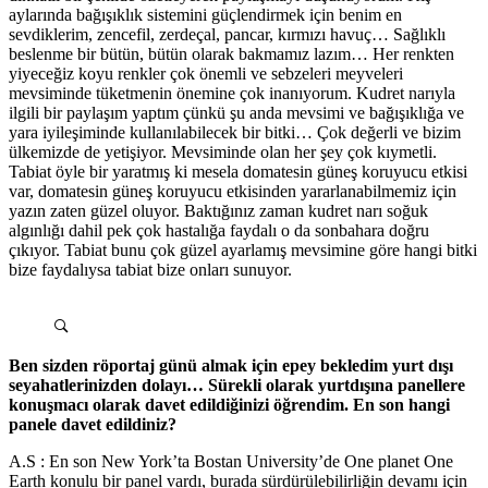
aylarında bağışıklık sistemini güçlendirmek için benim en
sevdiklerim, zencefil, zerdeçal, pancar, kırmızı havuç… Sağlıklı
beslenme bir bütün, bütün olarak bakmamız lazım… Her renkten
yiyeceğiz koyu renkler çok önemli ve sebzeleri meyveleri
mevsiminde tüketmenin önemine çok inanıyorum. Kudret narıyla
ilgili bir paylaşım yaptım çünkü şu anda mevsimi ve bağışıklığa ve
yara iyileşiminde kullanılabilecek bir bitki… Çok değerli ve bizim
ülkemizde de yetişiyor. Mevsiminde olan her şey çok kıymetli.
Tabiat öyle bir yaratmış ki mesela domatesin güneş koruyucu etkisi
var, domatesin güneş koruyucu etkisinden yararlanabilmemiz için
yazın zaten güzel oluyor. Baktığınız zaman kudret narı soğuk
algınlığı dahil pek çok hastalığa faydalı o da sonbahara doğru
çıkıyor. Tabiat bunu çok güzel ayarlamış mevsimine göre hangi bitki
bize faydalıysa tabiat bize onları sunuyor.
Ben sizden röportaj günü almak için epey bekledim yurt dışı
seyahatlerinizden dolayı… Sürekli olarak yurtdışına panellere
konuşmacı olarak davet edildiğinizi öğrendim. En son hangi
panele davet edildiniz?
A.S : En son New York’ta Bostan University’de One planet One
Earth konulu bir panel vardı, burada sürdürülebilirliğin devamı için