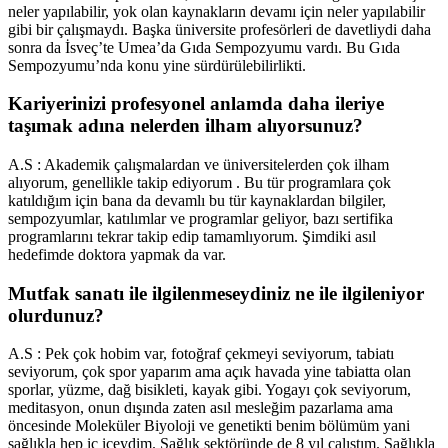
neler yapılabilir, yok olan kaynakların devamı için neler yapılabilir
gibi bir çalışmaydı. Başka üniversite profesörleri de davetliydi daha
sonra da İsveç’te Umea’da Gıda Sempozyumu vardı. Bu Gıda
Sempozyumu’nda konu yine sürdürülebilirlikti.
Kariyerinizi profesyonel anlamda daha ileriye
taşımak adına nelerden ilham alıyorsunuz?
A.S : Akademik çalışmalardan ve üniversitelerden çok ilham
alıyorum, genellikle takip ediyorum . Bu tür programlara çok
katıldığım için bana da devamlı bu tür kaynaklardan bilgiler,
sempozyumlar, katılımlar ve programlar geliyor, bazı sertifika
programlarını tekrar takip edip tamamlıyorum. Şimdiki asıl
hedefimde doktora yapmak da var.
Mutfak sanatı ile ilgilenmeseydiniz ne ile ilgileniyor
olurdunuz?
A.S : Pek çok hobim var, fotoğraf çekmeyi seviyorum, tabiatı
seviyorum, çok spor yaparım ama açık havada yine tabiatta olan
sporlar, yüzme, dağ bisikleti, kayak gibi. Yogayı çok seviyorum,
meditasyon, onun dışında zaten asıl mesleğim pazarlama ama
öncesinde Moleküler Biyoloji ve genetikti benim bölümüm yani
sağlıkla hep iç içeydim. Sağlık sektöründe de 8 yıl çalıştım. Sağlıkla