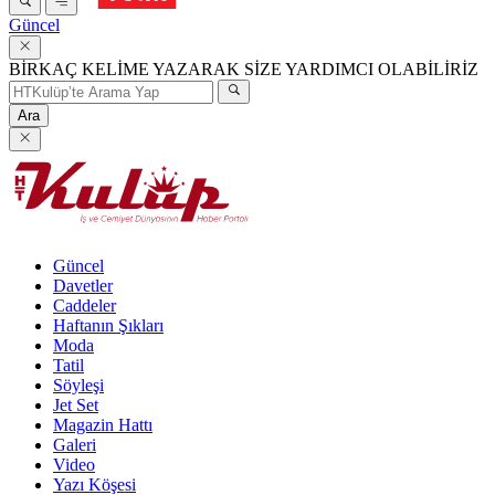
Güncel
BİRKAÇ KELİME YAZARAK SİZE YARDIMCI OLABİLİRİZ
Ara
Güncel
Davetler
Caddeler
Haftanın Şıkları
Moda
Tatil
Söyleşi
Jet Set
Magazin Hattı
Galeri
Video
Yazı Köşesi