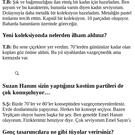
T.B:
Şık ve bağımsızlığını ilan etmiş bir kadın için hazırladım. Ben
şuyum ve bu karakterim, bununla varım diyen kadın seviyorum.
Dolayısıyla daha metalik bir koleksiyon hazırladım. Metaliğin pastel
tonlarını tercih ettim. Kapsül bir koleksiyon. 10 parçadan oluşuyor.
Baharda hanımların üzerinde göreceğiz.
Yeni koleksiyonda nelerden ilham aldınız?
T.B:
Bu sene çiçeklere yer verdim. 70’lerden günümüze kadar olan
kupları göz önüne aldım. Bu yıl siyahlardan vazgeçmedik ama
kırmızıda var.
Suzan Hanım sizin yaptığınız kostüm partileri de
çok konuşuluyor…
S.Ş:
Bizde 70’ler ve 80’ler konseptinden vazgeçemeyenlerdeniz.
Evde dostlarımızla yapıyoruz. Herkes bir konsept seçiyor. Bazen
Yeşilçam oluyor bazen başka bir şey. Ben genelde Emel Hanım
oluyorum. Fiziklerimiz benziyor diye. Çok seviyorum Emel Sayın’ı.
Genç tasarımcılara ne gibi tüyolar verirsiniz?