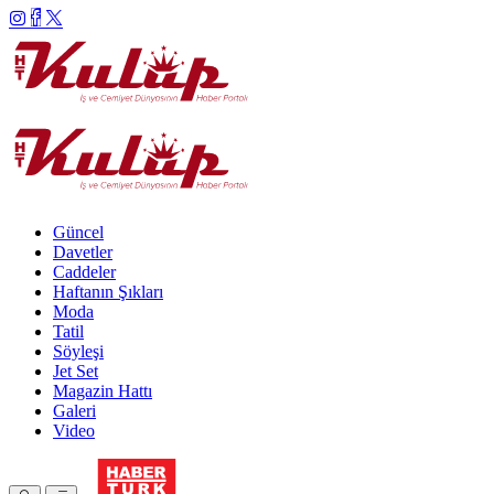
Güncel
Davetler
Caddeler
Haftanın Şıkları
Moda
Tatil
Söyleşi
Jet Set
Magazin Hattı
Galeri
Video