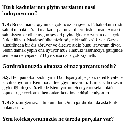
Türk kadınlarının giyim tarzlarını nasıl
buluyorsunuz?
T.B:
Bence marka giyinmek çok ucuz bir şeydir. Pahalı olan ise stil
sahibi olmaktır. Yani markadır paran vardır verirsin alırsın. Ama stil
sahibiysen kendine uygun şeyleri giyindiğinde o zaman daha çok
fark edilirsin. Maalesef ülkemizde şöyle bir talihsizlik var. Gazete
güpüründen bir diş görüyor ve dişçiye gidip bunu istiyorum diyor.
Senin damak yapın ona uyuyor mu? Halbuki tasarımcıya gittiğinde
sen bana ne yaparsın? Diye sorsa daha çok kıymetli.
Gardırobunuzda olmazsa olmaz parçanız nedir?
S.Ş:
Ben pantolon kadınıyım. Dar, İspanyol paçalar, rahat kıyafetler
tercih ediyorum. Ben moda diye giyinmiyorum. Tam tersi herkesin
giyindiği bir şeyi özellikle istemiyorum. Seneye mesela traktör
topuklar gelecek ama ben onları kendimde düşünemiyorum.
T.B:
Suzan Şen siyah tutkunudur. Onun gardırobunda asla kürk
bulamasınız.
Yeni koleksiyonunuzda ne tarzda parçalar var?