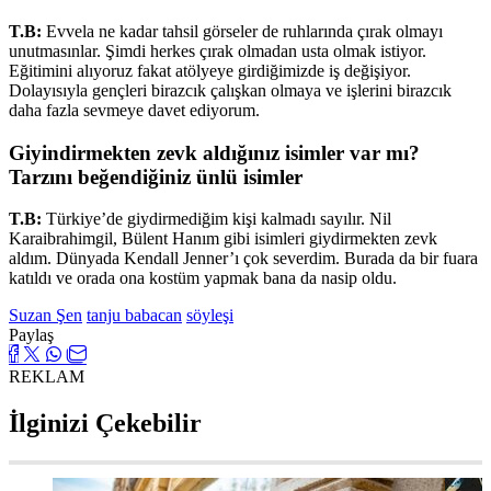
T.B:
Evvela ne kadar tahsil görseler de ruhlarında çırak olmayı
unutmasınlar. Şimdi herkes çırak olmadan usta olmak istiyor.
Eğitimini alıyoruz fakat atölyeye girdiğimizde iş değişiyor.
Dolayısıyla gençleri birazcık çalışkan olmaya ve işlerini birazcık
daha fazla sevmeye davet ediyorum.
Giyindirmekten zevk aldığınız isimler var mı?
Tarzını beğendiğiniz ünlü isimler
T.B:
Türkiye’de giydirmediğim kişi kalmadı sayılır. Nil
Karaibrahimgil, Bülent Hanım gibi isimleri giydirmekten zevk
aldım. Dünyada Kendall Jenner’ı çok severdim. Burada da bir fuara
katıldı ve orada ona kostüm yapmak bana da nasip oldu.
Suzan Şen
tanju babacan
söyleşi
Paylaş
REKLAM
İlginizi Çekebilir