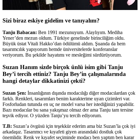
Sizi biraz eskiye gidelim ve tanıyalım?
Tanju Babacan:
Ben 1991 mezunuyum. Alaylıyım. Mediha
Yener’den mezun oldum. Türkiye genelinde birinciliğim oldu.
Büyük üstat Vitali Hakko’dan ödülümü aldım. Şuanda da hem
tasarımcılık yapıyorum hemde üniversitelerde konferanslar
veriyorum. Bu şekilde hayatımı ve mesleğimi sürdürüyorum.
Suzan Hanım sizde birçok ünlü isim gibi Tanju
Bey’i tercih ettiniz? Tanju Bey’in çalışmalarında
hangi detaylar dikkatinizi çekti?
Suzan Şen:
İnsanlığının dışında modacılığı diğer modacılardan çok
farklı. Renkleri, tasarımları benim karakterime uyan çizimleri var.
Fosforludan tutunda en uç ne model varsa her istediğinizi yapabilir.
Bazı modacılar bu sana yakışmaz olmaz der ama Tanju tam tersine
teşvik ediyor. O yüzden Tanju’yu tercih ediyorum.
T.B:
Suzan’a övgüsü için teşekkür ederim ama biz Suzan’la çok iyi
arkadaşız. Tasarımcı ve kıyafeti giyen arasındaki dostluk çok
önemlidir. Renk ve kıyafet seçiminde modacı ben yaptım ben karar