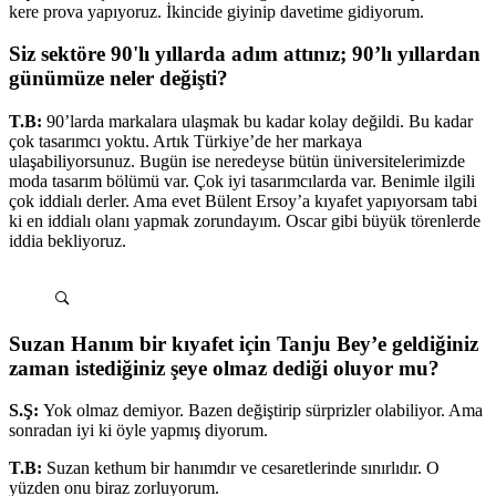
kere prova yapıyoruz. İkincide giyinip davetime gidiyorum.
Siz sektöre 90'lı yıllarda adım attınız; 90’lı yıllardan
günümüze neler değişti?
T.B:
90’larda markalara ulaşmak bu kadar kolay değildi. Bu kadar
çok tasarımcı yoktu. Artık Türkiye’de her markaya
ulaşabiliyorsunuz. Bugün ise neredeyse bütün üniversitelerimizde
moda tasarım bölümü var. Çok iyi tasarımcılarda var. Benimle ilgili
çok iddialı derler. Ama evet Bülent Ersoy’a kıyafet yapıyorsam tabi
ki en iddialı olanı yapmak zorundayım. Oscar gibi büyük törenlerde
iddia bekliyoruz.
Suzan Hanım bir kıyafet için Tanju Bey’e geldiğiniz
zaman istediğiniz şeye olmaz dediği oluyor mu?
S.Ş:
Yok olmaz demiyor. Bazen değiştirip sürprizler olabiliyor. Ama
sonradan iyi ki öyle yapmış diyorum.
T.B:
Suzan kethum bir hanımdır ve cesaretlerinde sınırlıdır. O
yüzden onu biraz zorluyorum.