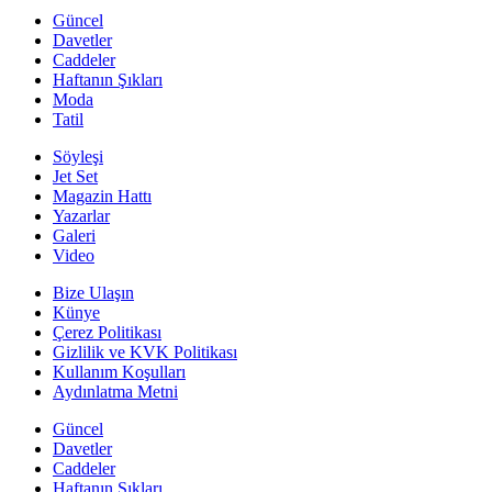
Güncel
Davetler
Caddeler
Haftanın Şıkları
Moda
Tatil
Söyleşi
Jet Set
Magazin Hattı
Yazarlar
Galeri
Video
Bize Ulaşın
Künye
Çerez Politikası
Gizlilik ve KVK Politikası
Kullanım Koşulları
Aydınlatma Metni
Güncel
Davetler
Caddeler
Haftanın Şıkları