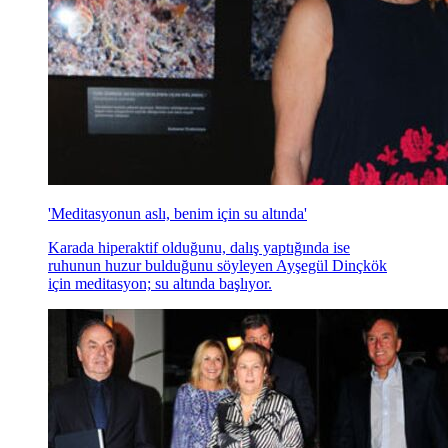
'Meditasyonun aslı, benim için su altında'
Karada hiperaktif olduğunu, dalış yaptığında ise
ruhunun huzur bulduğunu söyleyen Ayşegül Dinçkök
için meditasyon; su altında başlıyor.