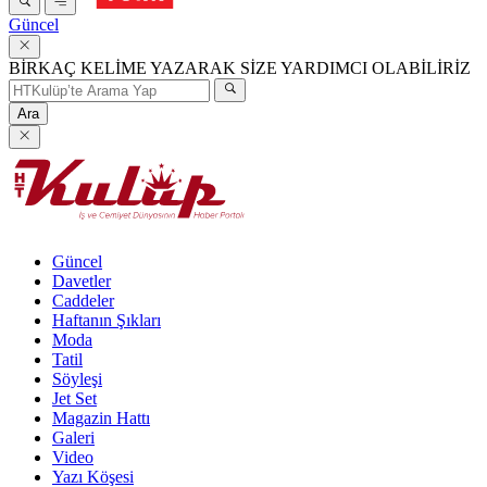
Güncel
BİRKAÇ KELİME YAZARAK SİZE YARDIMCI OLABİLİRİZ
Ara
Güncel
Davetler
Caddeler
Haftanın Şıkları
Moda
Tatil
Söyleşi
Jet Set
Magazin Hattı
Galeri
Video
Yazı Köşesi