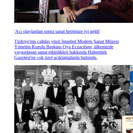
'Acı olaylardan sonra sanat hepimize iyi geldi'
Türkiye'nin çağdaş yüzü İstanbul Modern Sanat Müzesi
Yönetim Kurulu Başkanı Oya Eczacıbaşı, ülkemizde
yaygınlaşan sanat etkinlikleri hakkında Habertürk
Gazetesi'ne çok özel açıklamalarda bulundu.