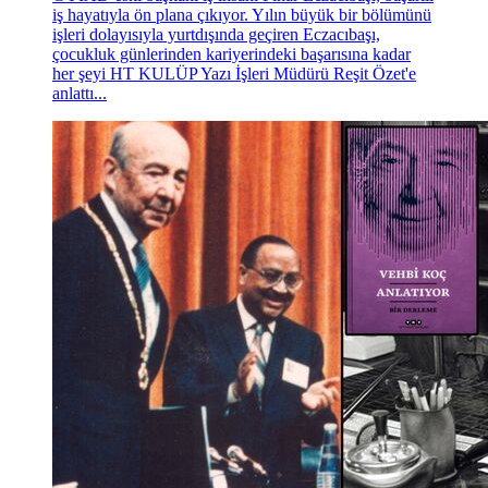
iş hayatıyla ön plana çıkıyor. Yılın büyük bir bölümünü
işleri dolayısıyla yurtdışında geçiren Eczacıbaşı,
çocukluk günlerinden kariyerindeki başarısına kadar
her şeyi HT KULÜP Yazı İşleri Müdürü Reşit Özet'e
anlattı...