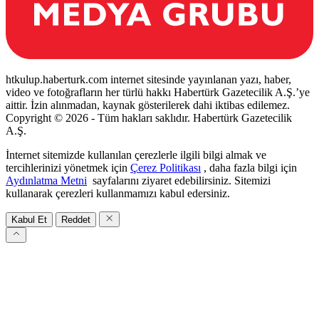
htkulup.haberturk.com internet sitesinde yayınlanan yazı, haber,
video ve fotoğrafların her türlü hakkı Habertürk Gazetecilik A.Ş.’ye
aittir. İzin alınmadan, kaynak gösterilerek dahi iktibas edilemez.
Copyright © 2026 - Tüm hakları saklıdır. Habertürk Gazetecilik
A.Ş.
İnternet sitemizde kullanılan çerezlerle ilgili bilgi almak ve
tercihlerinizi yönetmek için
Çerez Politikası
, daha fazla bilgi için
Aydınlatma Metni
sayfalarını ziyaret edebilirsiniz. Sitemizi
kullanarak çerezleri kullanmamızı kabul edersiniz.
Kabul Et
Reddet