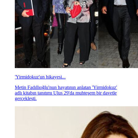
'Yirmidokuz'un hikayesi...
Metin Fadıllıoğlu'nun hayatının anlatan 'Yirmidokuz'
adlı kitabın tanıtımı Ulus 29'da muhteşem bir davetle
gerçekleşti.