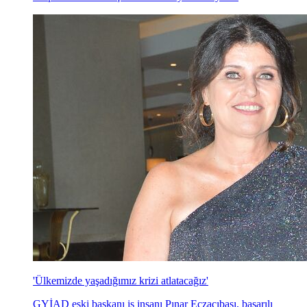
'Ülkemizde yaşadığımız krizi atlatacağız'
GYİAD eski başkanı iş insanı Pınar Eczacıbaşı, başarılı