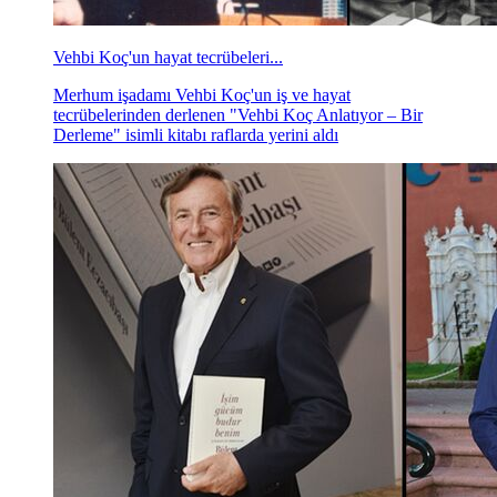
Vehbi Koç'un hayat tecrübeleri...
Merhum işadamı Vehbi Koç'un iş ve hayat
tecrübelerinden derlenen "Vehbi Koç Anlatıyor – Bir
Derleme" isimli kitabı raflarda yerini aldı