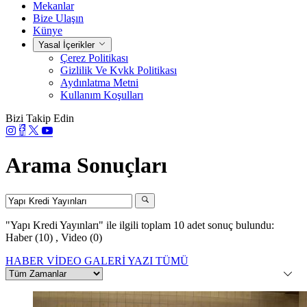
Mekanlar
Bize Ulaşın
Künye
Yasal İçerikler
Çerez Politikası
Gizlilik Ve Kvkk Politikası
Aydınlatma Metni
Kullanım Koşulları
Bizi Takip Edin
Arama Sonuçları
"Yapı Kredi Yayınları"
ile ilgili toplam 10 adet sonuç bulundu:
Haber (10)
,
Video (0)
HABER
VİDEO
GALERİ
YAZI
TÜMÜ