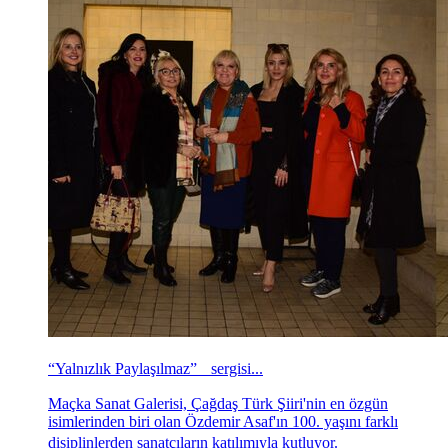
“Yalnızlık Paylaşılmaz” sergisi...
Maçka Sanat Galerisi, Çağdaş Türk Şiiri'nin en özgün
isimlerinden biri olan Özdemir Asaf'ın 100. yaşını farklı
disiplinlerden sanatçıların katılımıyla kutluyor.