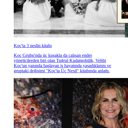
Koç'ta 3 neslin kitabı
Koç Grubu'nda üç kuşakla da çalışan ender
yöneticilerden biri olan Tuğrul Kudatgobilik, Vehbi
Koç'un yanında başlayan iş hayatında yaşadıklarını ve
gruptaki değişimi "Koç'ta Üç Nesil" kitabında anlattı.