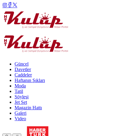
Güncel
Davetler
Caddeler
Haftanın Şıkları
Moda
Tatil
Söyleşi
Jet Set
Magazin Hattı
Galeri
Video