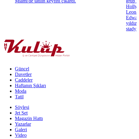
Miami'de tatilin keyfini çıkardı.
grup m
Hollyw
Leonar
Edwar
yıldız
stadyu
Güncel
Davetler
Caddeler
Haftanın Şıkları
Moda
Tatil
Söyleşi
Jet Set
Magazin Hattı
Yazarlar
Galeri
Video