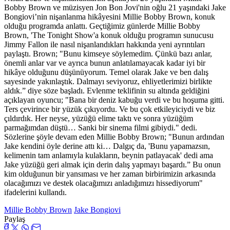
Bobby Brown ve müzisyen Jon Bon Jovi'nin oğlu 21 yaşındaki Jake
Bongiovi’nin nişanlanma hikâyesini Millie Bobby Brown, konuk
olduğu programda anlattı. Geçtiğimiz günlerde Millie Bobby
Brown, 'The Tonight Show'a konuk olduğu programın sunucusu
Jimmy Fallon ile nasıl nişanlandıkları hakkında yeni ayrıntıları
paylaştı. Brown; "Bunu kimseye söylemedim. Çünkü bazı anlar,
önemli anlar var ve ayrıca bunun anlatılamayacak kadar iyi bir
hikâye olduğunu düşünüyorum. Temel olarak Jake ve ben dalış
sayesinde yakınlaştık. Dalmayı seviyoruz, ehliyetlerimizi birlikte
aldık.” diye söze başladı. Evlenme teklifinin su altında geldiğini
açıklayan oyuncu; "Bana bir deniz kabuğu verdi ve bu hoşuma gitti.
Ters çevirince bir yüzük çıkıyordu. Ve bu çok etkileyiciydi ve biz
çıldırdık. Her neyse, yüzüğü elime taktı ve sonra yüzüğüm
parmağımdan düştü… Sanki bir sinema filmi gibiydi." dedi.
Sözlerine şöyle devam eden Millie Bobby Brown; "Bunun ardından
Jake kendini öyle derine attı ki… Dalgıç da, 'Bunu yapamazsın,
kelimenin tam anlamıyla kulakların, beynin patlayacak' dedi ama
Jake yüzüğü geri almak için derin dalış yapmayı başardı.” Bu onun
kim olduğunun bir yansıması ve her zaman birbirimizin arkasında
olacağımızı ve destek olacağımızı anladığımızı hissediyorum"
ifadelerini kullandı.
Millie Bobby Brown
Jake Bongiovi
Paylaş