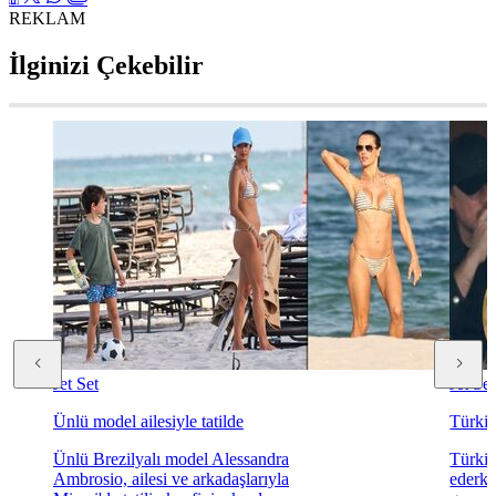
REKLAM
İlginizi Çekebilir
Jet Set
Jet Set
Ünlü model ailesiyle tatilde
Türkiy
Ünlü Brezilyalı model Alessandra
Türki
Ambrosio, ailesi ve arkadaşlarıyla
ederke