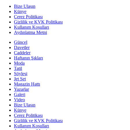
Bize Ulaşın
Künye
Çerez Politikası
Gizlilik ve KVK Politikası
Kullanım Koşulları
Aydınlatma Metni
Güncel
Davetler
Caddeler
Haftanın Şıkları
Moda
Tatil
Söyleşi
Jet Set
Magazin Hattı
Yazarlar
Galeri
Video
Bize Ulaşın
Künye
Çerez Politikası
Gizlilik ve KVK Politikası
Kullanım Koşulları