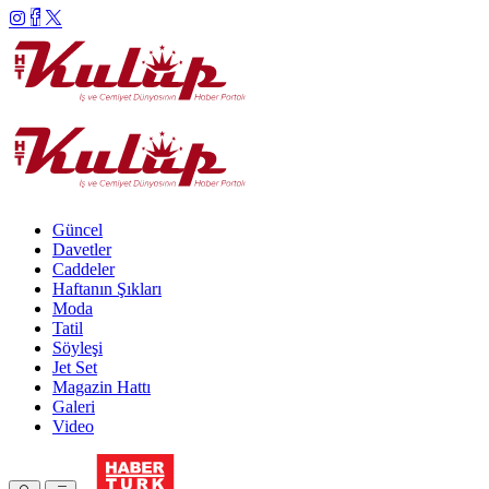
Güncel
Davetler
Caddeler
Haftanın Şıkları
Moda
Tatil
Söyleşi
Jet Set
Magazin Hattı
Galeri
Video