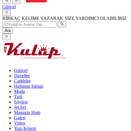
Güncel
BİRKAÇ KELİME YAZARAK SİZE YARDIMCI OLABİLİRİZ
Ara
Güncel
Davetler
Caddeler
Haftanın Şıkları
Moda
Tatil
Söyleşi
Jet Set
Magazin Hattı
Galeri
Video
Yazı Köşesi