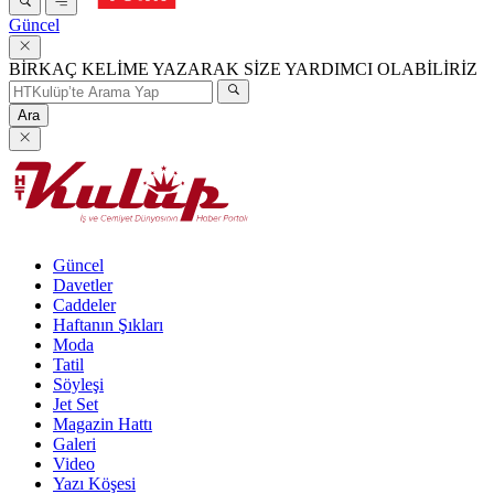
Güncel
BİRKAÇ KELİME YAZARAK SİZE YARDIMCI OLABİLİRİZ
Ara
Güncel
Davetler
Caddeler
Haftanın Şıkları
Moda
Tatil
Söyleşi
Jet Set
Magazin Hattı
Galeri
Video
Yazı Köşesi