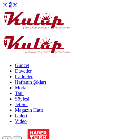
Güncel
Davetler
Caddeler
Haftanın Şıkları
Moda
Tatil
Söyleşi
Jet Set
Magazin Hattı
Galeri
Video