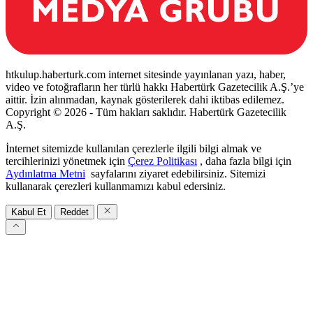
htkulup.haberturk.com internet sitesinde yayınlanan yazı, haber,
video ve fotoğrafların her türlü hakkı Habertürk Gazetecilik A.Ş.’ye
aittir. İzin alınmadan, kaynak gösterilerek dahi iktibas edilemez.
Copyright © 2026 - Tüm hakları saklıdır. Habertürk Gazetecilik
A.Ş.
İnternet sitemizde kullanılan çerezlerle ilgili bilgi almak ve
tercihlerinizi yönetmek için
Çerez Politikası
, daha fazla bilgi için
Aydınlatma Metni
sayfalarını ziyaret edebilirsiniz. Sitemizi
kullanarak çerezleri kullanmamızı kabul edersiniz.
Kabul Et
Reddet