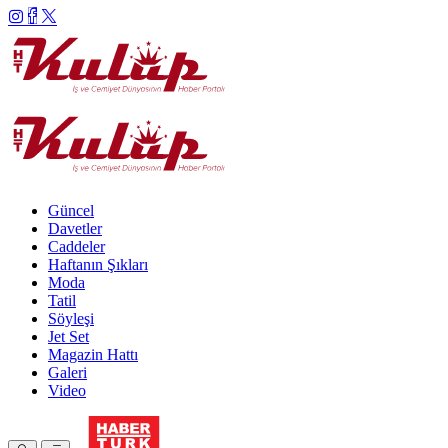
Güncel
Davetler
Caddeler
Haftanın Şıkları
Moda
Tatil
Söyleşi
Jet Set
Magazin Hattı
Galeri
Video