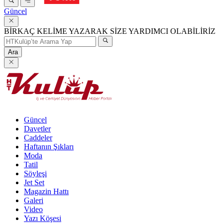
Güncel
BİRKAÇ KELİME YAZARAK SİZE YARDIMCI OLABİLİRİZ
Ara
Güncel
Davetler
Caddeler
Haftanın Şıkları
Moda
Tatil
Söyleşi
Jet Set
Magazin Hattı
Galeri
Video
Yazı Köşesi