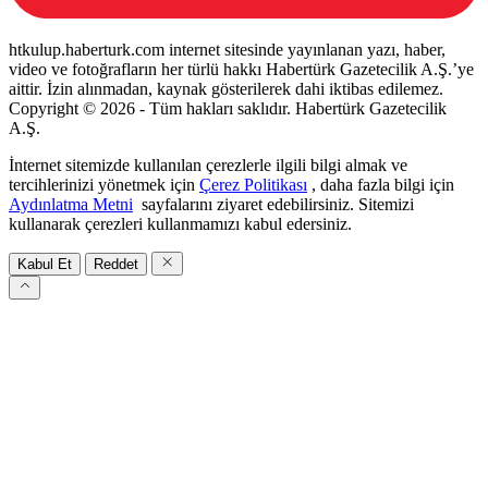
htkulup.haberturk.com internet sitesinde yayınlanan yazı, haber,
video ve fotoğrafların her türlü hakkı Habertürk Gazetecilik A.Ş.’ye
aittir. İzin alınmadan, kaynak gösterilerek dahi iktibas edilemez.
Copyright © 2026 - Tüm hakları saklıdır. Habertürk Gazetecilik
A.Ş.
İnternet sitemizde kullanılan çerezlerle ilgili bilgi almak ve
tercihlerinizi yönetmek için
Çerez Politikası
, daha fazla bilgi için
Aydınlatma Metni
sayfalarını ziyaret edebilirsiniz. Sitemizi
kullanarak çerezleri kullanmamızı kabul edersiniz.
Kabul Et
Reddet