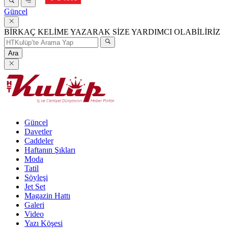
Güncel
BİRKAÇ KELİME YAZARAK SİZE YARDIMCI OLABİLİRİZ
Ara
Güncel
Davetler
Caddeler
Haftanın Şıkları
Moda
Tatil
Söyleşi
Jet Set
Magazin Hattı
Galeri
Video
Yazı Köşesi