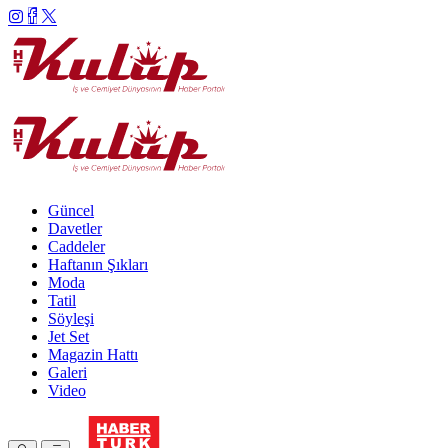
Güncel
Davetler
Caddeler
Haftanın Şıkları
Moda
Tatil
Söyleşi
Jet Set
Magazin Hattı
Galeri
Video