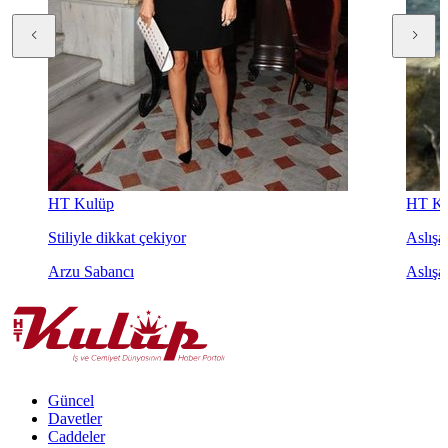
HT Kulüp
HT Ku
Stiliyle dikkat çekiyor
Aslışah
Arzu Sabancı
Aslışa
Güncel
Davetler
Caddeler