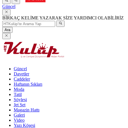
Güncel
BİRKAÇ KELİME YAZARAK SİZE YARDIMCI OLABİLİRİZ
Ara
Güncel
Davetler
Caddeler
Haftanın Şıkları
Moda
Tatil
Söyleşi
Jet Set
Magazin Hattı
Galeri
Video
Yazı Köşesi