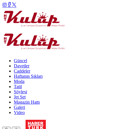
Güncel
Davetler
Caddeler
Haftanın Şıkları
Moda
Tatil
Söyleşi
Jet Set
Magazin Hattı
Galeri
Video