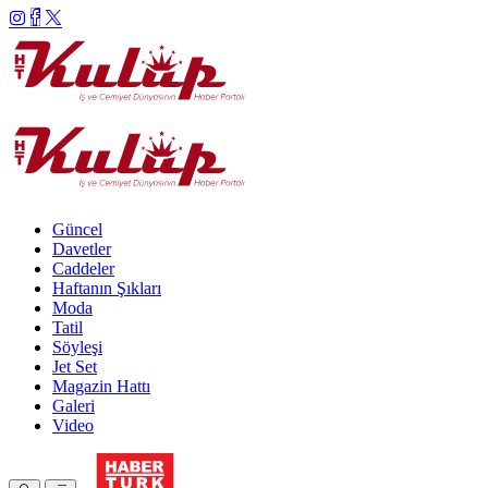
Güncel
Davetler
Caddeler
Haftanın Şıkları
Moda
Tatil
Söyleşi
Jet Set
Magazin Hattı
Galeri
Video