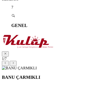
7
GENEL
1/7
BANU ÇARMIKLI