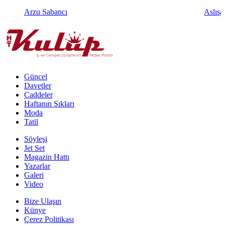
Arzu Sabancı
Aslışa
Güncel
Davetler
Caddeler
Haftanın Şıkları
Moda
Tatil
Söyleşi
Jet Set
Magazin Hattı
Yazarlar
Galeri
Video
Bize Ulaşın
Künye
Çerez Politikası