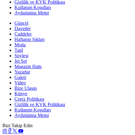
Gizlilik ve KVK Politikası
Kullanım Koşulları
Aydınlatma Metni
Güncel
Davetler
Caddeler
Haftanın Şıkları
Moda
Tatil
Söyleşi
Jet Set
Magazin Hattı
Yazarlar
Galeri
Video
Bize Ulaşın
Künye
Çerez Politikası
Gizlilik ve KVK Politikası
Kullanım Koşulları
Aydınlatma Metni
Bizi Takip Edin