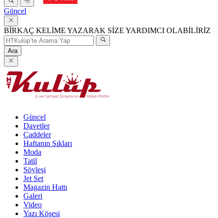
Güncel
BİRKAÇ KELİME YAZARAK SİZE YARDIMCI OLABİLİRİZ
Ara
Güncel
Davetler
Caddeler
Haftanın Şıkları
Moda
Tatil
Söyleşi
Jet Set
Magazin Hattı
Galeri
Video
Yazı Köşesi