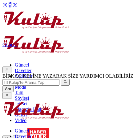
Güncel
Güncel
Davetler
BİRKAÇ KELİME YAZARAK SİZE YARDIMCI OLABİLİRİZ
Caddeler
Haftanın Şıkları
Moda
Ara
Tatil
Söyleşi
Jet Set
Magazin Hattı
Galeri
Video
Güncel
Davetler