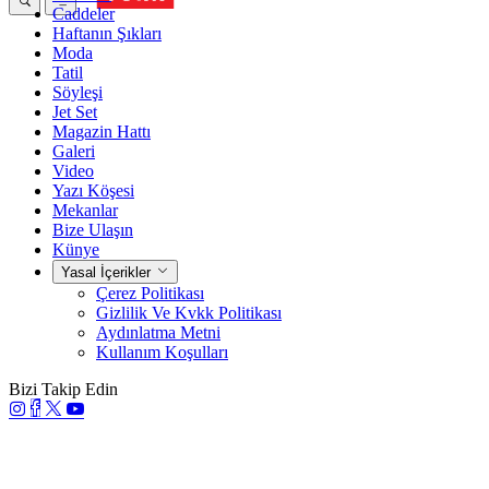
Caddeler
Haftanın Şıkları
Moda
Tatil
Söyleşi
Jet Set
Magazin Hattı
Galeri
Video
Yazı Köşesi
Mekanlar
Bize Ulaşın
Künye
Yasal İçerikler
Çerez Politikası
Gizlilik Ve Kvkk Politikası
Aydınlatma Metni
Kullanım Koşulları
Bizi Takip Edin