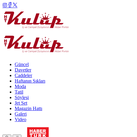
Güncel
Davetler
Caddeler
Haftanın Şıkları
Moda
Tatil
Söyleşi
Jet Set
Magazin Hattı
Galeri
Video