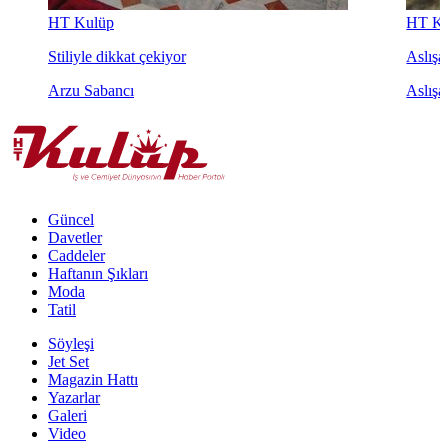
HT Kulüp
HT Ku
Stiliyle dikkat çekiyor
Aslışah
Arzu Sabancı
Aslışa
Güncel
Davetler
Caddeler
Haftanın Şıkları
Moda
Tatil
Söyleşi
Jet Set
Magazin Hattı
Yazarlar
Galeri
Video