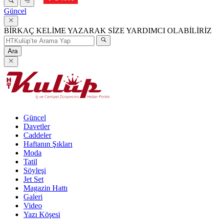
Güncel
BİRKAÇ KELİME YAZARAK SİZE YARDIMCI OLABİLİRİZ
Ara
Güncel
Davetler
Caddeler
Haftanın Şıkları
Moda
Tatil
Söyleşi
Jet Set
Magazin Hattı
Galeri
Video
Yazı Köşesi