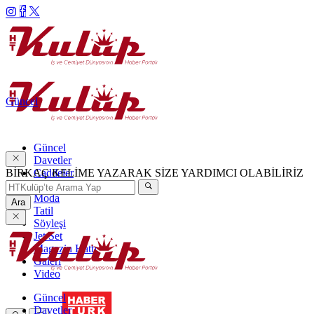
Güncel
Güncel
Davetler
BİRKAÇ KELİME YAZARAK SİZE YARDIMCI OLABİLİRİZ
Caddeler
Haftanın Şıkları
Moda
Ara
Tatil
Söyleşi
Jet Set
Magazin Hattı
Galeri
Video
Güncel
Davetler