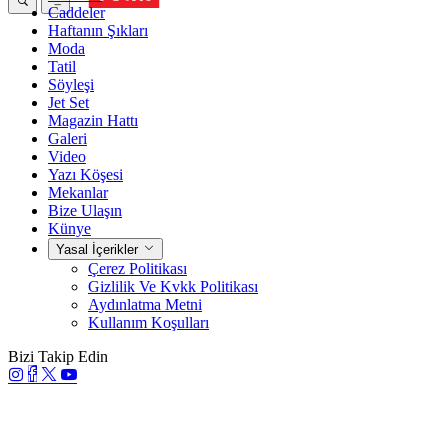
Caddeler
Haftanın Şıkları
Moda
Tatil
Söyleşi
Jet Set
Magazin Hattı
Galeri
Video
Yazı Köşesi
Mekanlar
Bize Ulaşın
Künye
Yasal İçerikler
Çerez Politikası
Gizlilik Ve Kvkk Politikası
Aydınlatma Metni
Kullanım Koşulları
Bizi Takip Edin