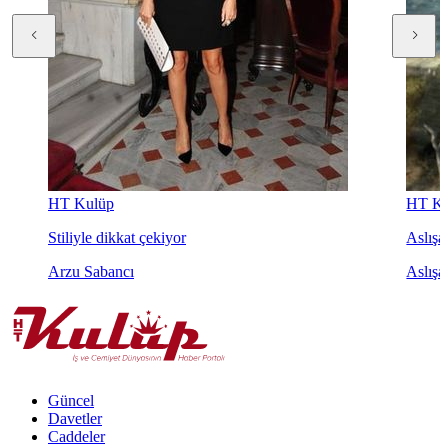
HT Kulüp
HT Ku
Stiliyle dikkat çekiyor
Aslışah
Arzu Sabancı
Aslışa
Güncel
Davetler
Caddeler