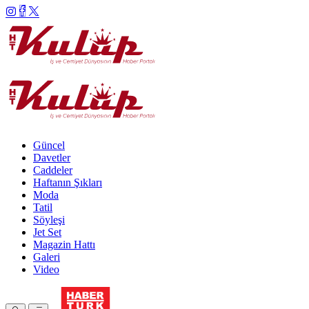
Güncel
Davetler
Caddeler
Haftanın Şıkları
Moda
Tatil
Söyleşi
Jet Set
Magazin Hattı
Galeri
Video