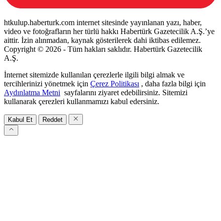
htkulup.haberturk.com internet sitesinde yayınlanan yazı, haber,
video ve fotoğrafların her türlü hakkı Habertürk Gazetecilik A.Ş.’ye
aittir. İzin alınmadan, kaynak gösterilerek dahi iktibas edilemez.
Copyright © 2026 - Tüm hakları saklıdır. Habertürk Gazetecilik
A.Ş.
İnternet sitemizde kullanılan çerezlerle ilgili bilgi almak ve
tercihlerinizi yönetmek için
Çerez Politikası
, daha fazla bilgi için
Aydınlatma Metni
sayfalarını ziyaret edebilirsiniz. Sitemizi
kullanarak çerezleri kullanmamızı kabul edersiniz.
Kabul Et
Reddet