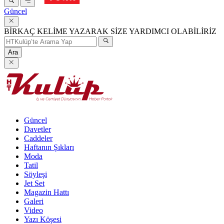
Güncel
BİRKAÇ KELİME YAZARAK SİZE YARDIMCI OLABİLİRİZ
Ara
Güncel
Davetler
Caddeler
Haftanın Şıkları
Moda
Tatil
Söyleşi
Jet Set
Magazin Hattı
Galeri
Video
Yazı Köşesi