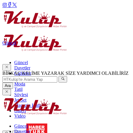
Güncel
Güncel
Davetler
BİRKAÇ KELİME YAZARAK SİZE YARDIMCI OLABİLİRİZ
Caddeler
Haftanın Şıkları
Moda
Ara
Tatil
Söyleşi
Jet Set
Magazin Hattı
Galeri
Video
Güncel
Davetler