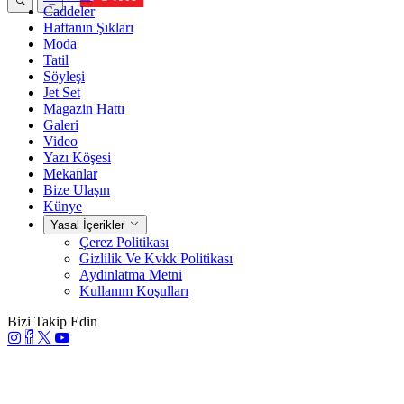
Caddeler
Haftanın Şıkları
Moda
Tatil
Söyleşi
Jet Set
Magazin Hattı
Galeri
Video
Yazı Köşesi
Mekanlar
Bize Ulaşın
Künye
Yasal İçerikler
Çerez Politikası
Gizlilik Ve Kvkk Politikası
Aydınlatma Metni
Kullanım Koşulları
Bizi Takip Edin