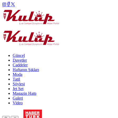
Güncel
Davetler
Caddeler
Haftanın Şıkları
Moda
Tatil
Söyleşi
Jet Set
Magazin Hattı
Galeri
Video