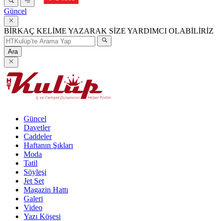
Güncel
BİRKAÇ KELİME YAZARAK SİZE YARDIMCI OLABİLİRİZ
Ara
Güncel
Davetler
Caddeler
Haftanın Şıkları
Moda
Tatil
Söyleşi
Jet Set
Magazin Hattı
Galeri
Video
Yazı Köşesi