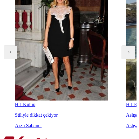
HT Kulüp
HT Ku
Stiliyle dikkat çekiyor
Aslışah
Arzu Sabancı
Aslışa