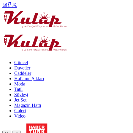
Güncel
Davetler
Caddeler
Haftanın Şıkları
Moda
Tatil
Söyleşi
Jet Set
Magazin Hattı
Galeri
Video