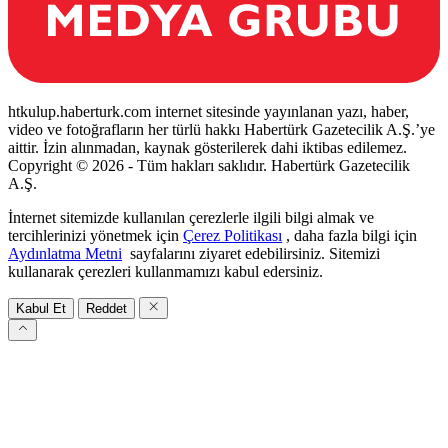
htkulup.haberturk.com internet sitesinde yayınlanan yazı, haber,
video ve fotoğrafların her türlü hakkı Habertürk Gazetecilik A.Ş.’ye
aittir. İzin alınmadan, kaynak gösterilerek dahi iktibas edilemez.
Copyright © 2026 - Tüm hakları saklıdır. Habertürk Gazetecilik
A.Ş.
İnternet sitemizde kullanılan çerezlerle ilgili bilgi almak ve
tercihlerinizi yönetmek için
Çerez Politikası
, daha fazla bilgi için
Aydınlatma Metni
sayfalarını ziyaret edebilirsiniz. Sitemizi
kullanarak çerezleri kullanmamızı kabul edersiniz.
Kabul Et
Reddet