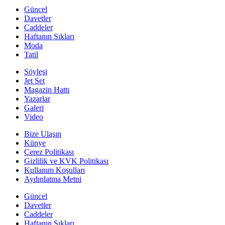
Güncel
Davetler
Caddeler
Haftanın Şıkları
Moda
Tatil
Söyleşi
Jet Set
Magazin Hattı
Yazarlar
Galeri
Video
Bize Ulaşın
Künye
Çerez Politikası
Gizlilik ve KVK Politikası
Kullanım Koşulları
Aydınlatma Metni
Güncel
Davetler
Caddeler
Haftanın Şıkları