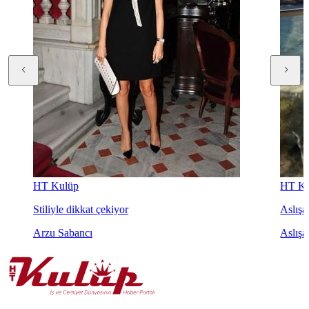
HT Kulüp
HT Ku
Stiliyle dikkat çekiyor
Aslışah
Arzu Sabancı
Aslışa