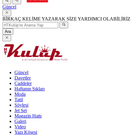
Güncel
BİRKAÇ KELİME YAZARAK SİZE YARDIMCI OLABİLİRİZ
Ara
Güncel
Davetler
Caddeler
Haftanın Şıkları
Moda
Tatil
Söyleşi
Jet Set
Magazin Hattı
Galeri
Video
Yazı Köşesi