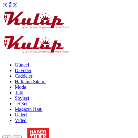
Güncel
Davetler
Caddeler
Haftanın Şıkları
Moda
Tatil
Söyleşi
Jet Set
Magazin Hattı
Galeri
Video