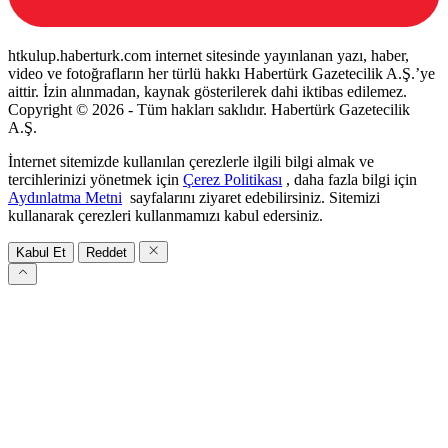
htkulup.haberturk.com internet sitesinde yayınlanan yazı, haber,
video ve fotoğrafların her türlü hakkı Habertürk Gazetecilik A.Ş.’ye
aittir. İzin alınmadan, kaynak gösterilerek dahi iktibas edilemez.
Copyright © 2026 - Tüm hakları saklıdır. Habertürk Gazetecilik
A.Ş.
İnternet sitemizde kullanılan çerezlerle ilgili bilgi almak ve
tercihlerinizi yönetmek için
Çerez Politikası
, daha fazla bilgi için
Aydınlatma Metni
sayfalarını ziyaret edebilirsiniz. Sitemizi
kullanarak çerezleri kullanmamızı kabul edersiniz.
Kabul Et
Reddet