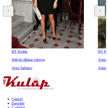
HT Kulüp
HT Ku
Stiliyle dikkat çekiyor
Aslışah
Arzu Sabancı
Aslışa
Güncel
Davetler
Caddeler