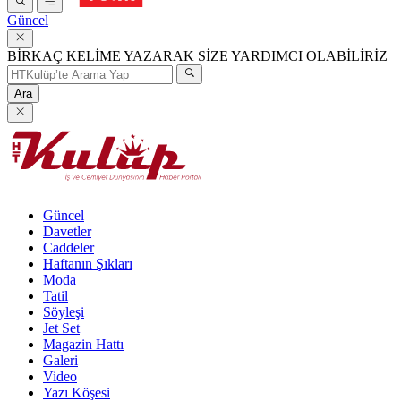
Güncel
BİRKAÇ KELİME YAZARAK SİZE YARDIMCI OLABİLİRİZ
Ara
Güncel
Davetler
Caddeler
Haftanın Şıkları
Moda
Tatil
Söyleşi
Jet Set
Magazin Hattı
Galeri
Video
Yazı Köşesi