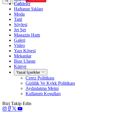
Caddeler
Haftanın Şıkları
Moda
Tatil
Söyleşi
Jet Set
Magazin Hattı
Galeri
Video
Yazı Köşesi
Mekanlar
Bize Ulaşın
Künye
Yasal İçerikler
Çerez Politikası
Gizlilik Ve Kvkk Politikası
Aydınlatma Metni
Kullanım Koşulları
Bizi Takip Edin