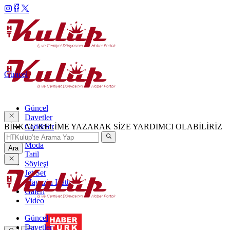
Güncel
Güncel
Davetler
BİRKAÇ KELİME YAZARAK SİZE YARDIMCI OLABİLİRİZ
Caddeler
Haftanın Şıkları
Moda
Ara
Tatil
Söyleşi
Jet Set
Magazin Hattı
Galeri
Video
Güncel
Davetler