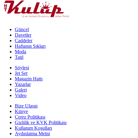
Güncel
Davetler
Caddeler
Haftanın Şıkları
Moda
Tatil
Söyleşi
Jet Set
Magazin Hattı
Yazarlar
Galeri
Video
Bize Ulaşın
Künye
Çerez Politikası
Gizlilik ve KVK Politikası
Kullanım Koşulları
Aydınlatma Metni