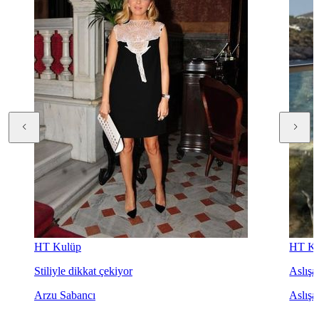
HT Kulüp
HT Ku
Stiliyle dikkat çekiyor
Aslışah
Arzu Sabancı
Aslışa