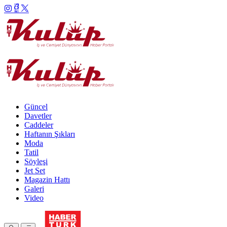
Güncel
Davetler
Caddeler
Haftanın Şıkları
Moda
Tatil
Söyleşi
Jet Set
Magazin Hattı
Galeri
Video