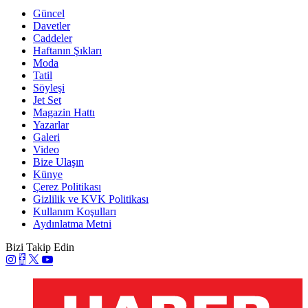
Güncel
Davetler
Caddeler
Haftanın Şıkları
Moda
Tatil
Söyleşi
Jet Set
Magazin Hattı
Yazarlar
Galeri
Video
Bize Ulaşın
Künye
Çerez Politikası
Gizlilik ve KVK Politikası
Kullanım Koşulları
Aydınlatma Metni
Bizi Takip Edin