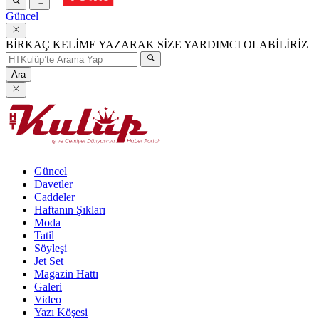
Güncel
BİRKAÇ KELİME YAZARAK SİZE YARDIMCI OLABİLİRİZ
Ara
Güncel
Davetler
Caddeler
Haftanın Şıkları
Moda
Tatil
Söyleşi
Jet Set
Magazin Hattı
Galeri
Video
Yazı Köşesi