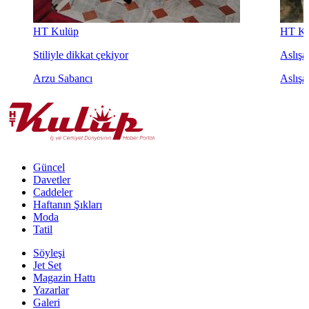
HT Kulüp
HT Ku
Stiliyle dikkat çekiyor
Aslışah
Arzu Sabancı
Aslışa
Güncel
Davetler
Caddeler
Haftanın Şıkları
Moda
Tatil
Söyleşi
Jet Set
Magazin Hattı
Yazarlar
Galeri