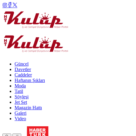
Güncel
Davetler
Caddeler
Haftanın Şıkları
Moda
Tatil
Söyleşi
Jet Set
Magazin Hattı
Galeri
Video