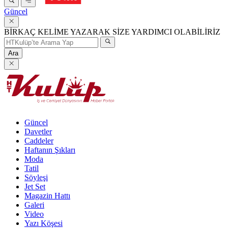
Güncel
BİRKAÇ KELİME YAZARAK SİZE YARDIMCI OLABİLİRİZ
Ara
Güncel
Davetler
Caddeler
Haftanın Şıkları
Moda
Tatil
Söyleşi
Jet Set
Magazin Hattı
Galeri
Video
Yazı Köşesi