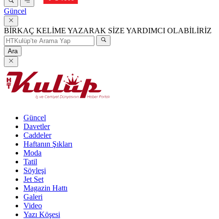
Güncel
BİRKAÇ KELİME YAZARAK SİZE YARDIMCI OLABİLİRİZ
Ara
Güncel
Davetler
Caddeler
Haftanın Şıkları
Moda
Tatil
Söyleşi
Jet Set
Magazin Hattı
Galeri
Video
Yazı Köşesi