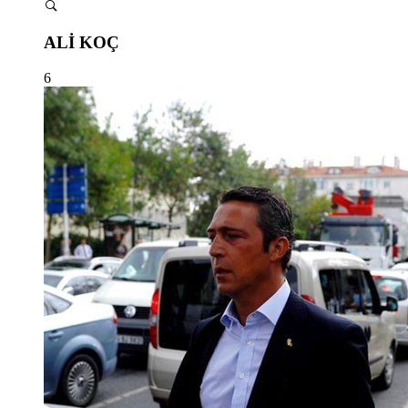
ALİ KOÇ
6