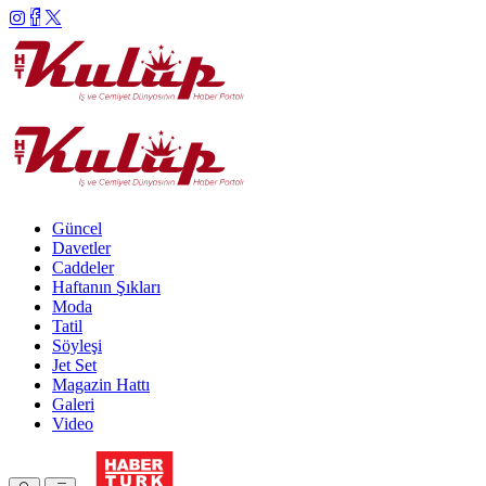
Güncel
Davetler
Caddeler
Haftanın Şıkları
Moda
Tatil
Söyleşi
Jet Set
Magazin Hattı
Galeri
Video