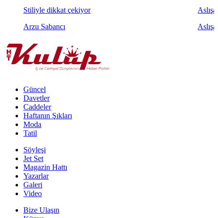
Stiliyle dikkat çekiyor
Aslışah
Arzu Sabancı
Aslışa
Güncel
Davetler
Caddeler
Haftanın Şıkları
Moda
Tatil
Söyleşi
Jet Set
Magazin Hattı
Yazarlar
Galeri
Video
Bize Ulaşın