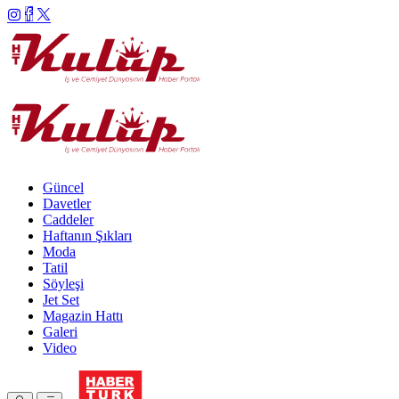
Güncel
Davetler
Caddeler
Haftanın Şıkları
Moda
Tatil
Söyleşi
Jet Set
Magazin Hattı
Galeri
Video