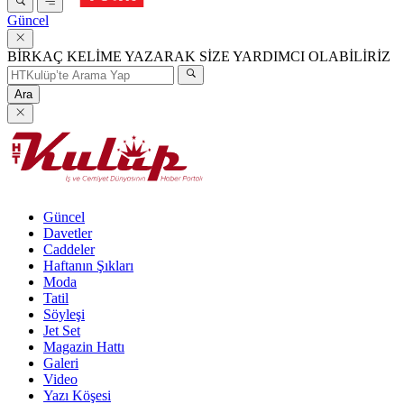
Güncel
BİRKAÇ KELİME YAZARAK SİZE YARDIMCI OLABİLİRİZ
Ara
Güncel
Davetler
Caddeler
Haftanın Şıkları
Moda
Tatil
Söyleşi
Jet Set
Magazin Hattı
Galeri
Video
Yazı Köşesi