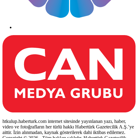
htkulup.haberturk.com internet sitesinde yayınlanan yazı, haber,
video ve fotoğrafların her türlü hakkı Habertürk Gazetecilik A.Ş.’ye
aittir. İzin alınmadan, kaynak gösterilerek dahi iktibas edilemez.
Copyright © 2026 - Tüm hakları saklıdır. Habertürk Gazetecilik