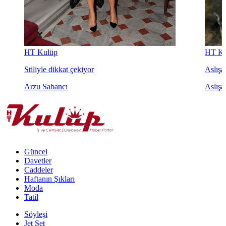
HT Kulüp
HT Ku
Stiliyle dikkat çekiyor
Aslışah
Arzu Sabancı
Aslışa
Güncel
Davetler
Caddeler
Haftanın Şıkları
Moda
Tatil
Söyleşi
Jet Set