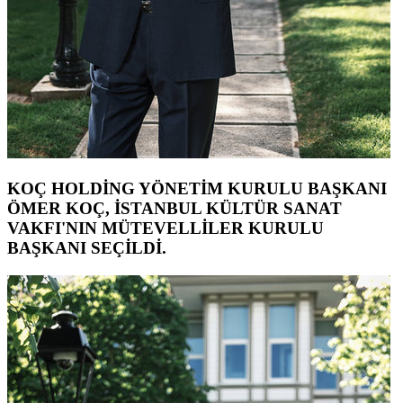
KOÇ HOLDİNG YÖNETİM KURULU BAŞKANI
ÖMER KOÇ, İSTANBUL KÜLTÜR SANAT
VAKFI'NIN MÜTEVELLİLER KURULU
BAŞKANI SEÇİLDİ.