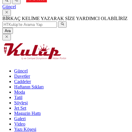
Güncel
BİRKAÇ KELİME YAZARAK SİZE YARDIMCI OLABİLİRİZ
Ara
Güncel
Davetler
Caddeler
Haftanın Şıkları
Moda
Tatil
Söyleşi
Jet Set
Magazin Hattı
Galeri
Video
Yazı Köşesi