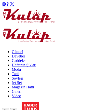
Güncel
Davetler
Caddeler
Haftanın Şıkları
Moda
Tatil
Söyleşi
Jet Set
Magazin Hattı
Galeri
Video