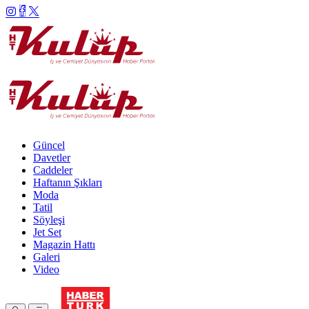
Güncel
Davetler
Caddeler
Haftanın Şıkları
Moda
Tatil
Söyleşi
Jet Set
Magazin Hattı
Galeri
Video