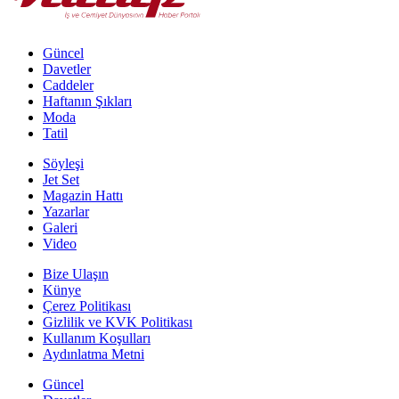
Güncel
Davetler
Caddeler
Haftanın Şıkları
Moda
Tatil
Söyleşi
Jet Set
Magazin Hattı
Yazarlar
Galeri
Video
Bize Ulaşın
Künye
Çerez Politikası
Gizlilik ve KVK Politikası
Kullanım Koşulları
Aydınlatma Metni
Güncel