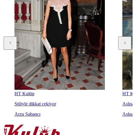
HT Kulüp
HT Ku
Stiliyle dikkat çekiyor
Aslışah
Arzu Sabancı
Aslışa