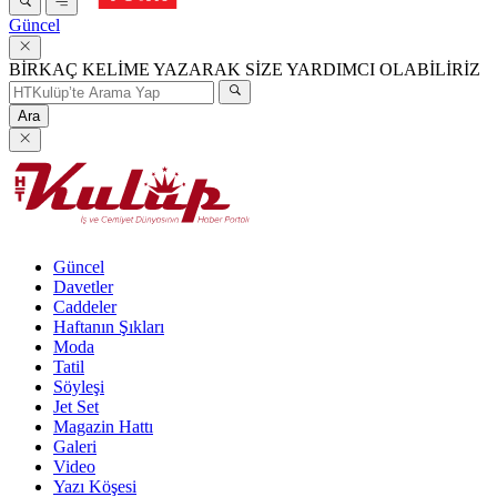
Güncel
BİRKAÇ KELİME YAZARAK SİZE YARDIMCI OLABİLİRİZ
Ara
Güncel
Davetler
Caddeler
Haftanın Şıkları
Moda
Tatil
Söyleşi
Jet Set
Magazin Hattı
Galeri
Video
Yazı Köşesi