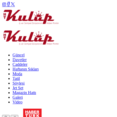
Güncel
Davetler
Caddeler
Haftanın Şıkları
Moda
Tatil
Söyleşi
Jet Set
Magazin Hattı
Galeri
Video