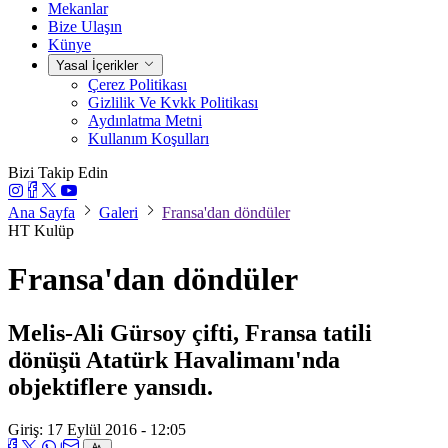
Mekanlar
Bize Ulaşın
Künye
Yasal İçerikler
Çerez Politikası
Gizlilik Ve Kvkk Politikası
Aydınlatma Metni
Kullanım Koşulları
Bizi Takip Edin
Ana Sayfa
Galeri
Fransa'dan döndüler
HT Kulüp
Fransa'dan döndüler
Melis-Ali Gürsoy çifti, Fransa tatili
dönüşü Atatürk Havalimanı'nda
objektiflere yansıdı.
Giriş: 17 Eylül 2016 - 12:05