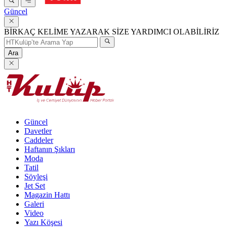
Güncel
BİRKAÇ KELİME YAZARAK SİZE YARDIMCI OLABİLİRİZ
Ara
Güncel
Davetler
Caddeler
Haftanın Şıkları
Moda
Tatil
Söyleşi
Jet Set
Magazin Hattı
Galeri
Video
Yazı Köşesi