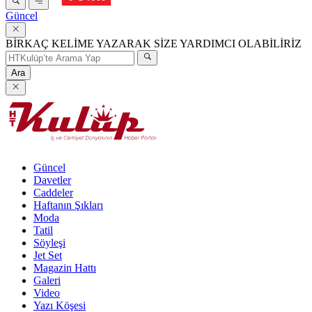
Güncel
BİRKAÇ KELİME YAZARAK SİZE YARDIMCI OLABİLİRİZ
Ara
Güncel
Davetler
Caddeler
Haftanın Şıkları
Moda
Tatil
Söyleşi
Jet Set
Magazin Hattı
Galeri
Video
Yazı Köşesi