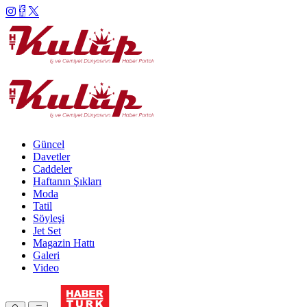
Güncel
Davetler
Caddeler
Haftanın Şıkları
Moda
Tatil
Söyleşi
Jet Set
Magazin Hattı
Galeri
Video