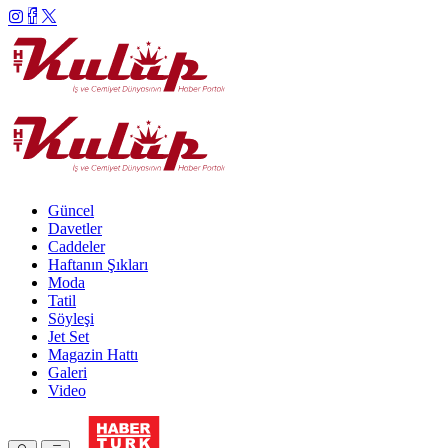
Güncel
Davetler
Caddeler
Haftanın Şıkları
Moda
Tatil
Söyleşi
Jet Set
Magazin Hattı
Galeri
Video