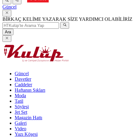
Güncel
BİRKAÇ KELİME YAZARAK SİZE YARDIMCI OLABİLİRİZ
Ara
Güncel
Davetler
Caddeler
Haftanın Şıkları
Moda
Tatil
Söyleşi
Jet Set
Magazin Hattı
Galeri
Video
Yazı Köşesi