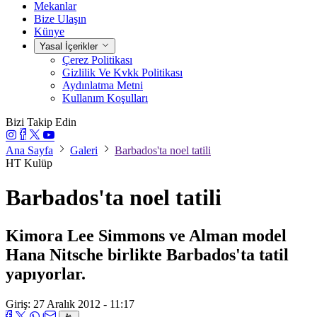
Mekanlar
Bize Ulaşın
Künye
Yasal İçerikler
Çerez Politikası
Gizlilik Ve Kvkk Politikası
Aydınlatma Metni
Kullanım Koşulları
Bizi Takip Edin
Ana Sayfa
Galeri
Barbados'ta noel tatili
HT Kulüp
Barbados'ta noel tatili
Kimora Lee Simmons ve Alman model
Hana Nitsche birlikte Barbados'ta tatil
yapıyorlar.
Giriş: 27 Aralık 2012 - 11:17