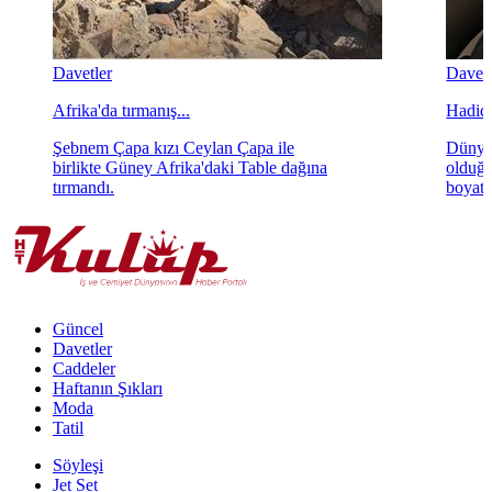
Davetler
Davetl
Afrika'da tırmanış...
Hadid'i
Şebnem Çapa kızı Ceylan Çapa ile
Dünya
birlikte Güney Afrika'daki Table dağına
olduğu
tırmandı.
boyattı
Güncel
Davetler
Caddeler
Haftanın Şıkları
Moda
Tatil
Söyleşi
Jet Set