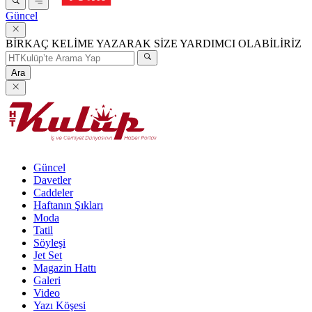
Güncel
BİRKAÇ KELİME YAZARAK SİZE YARDIMCI OLABİLİRİZ
Ara
Güncel
Davetler
Caddeler
Haftanın Şıkları
Moda
Tatil
Söyleşi
Jet Set
Magazin Hattı
Galeri
Video
Yazı Köşesi