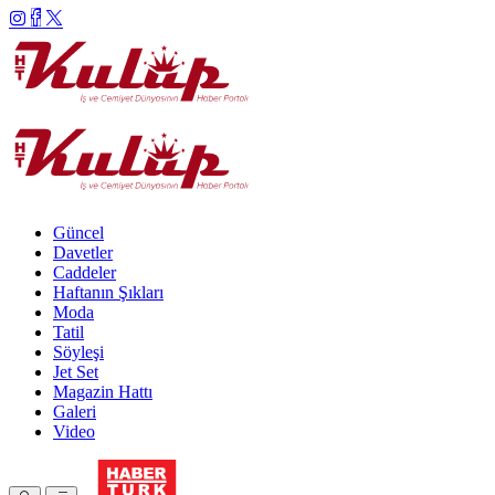
Güncel
Davetler
Caddeler
Haftanın Şıkları
Moda
Tatil
Söyleşi
Jet Set
Magazin Hattı
Galeri
Video