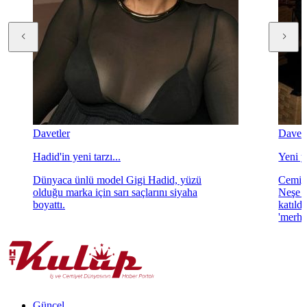
Davetler
Davetl
Hadid'in yeni tarzı...
Yeni y
Dünyaca ünlü model Gigi Hadid, yüzü
Cemiye
olduğu marka için sarı saçlarını siyaha
Neşe G
boyattı.
katıld
'merha
Güncel