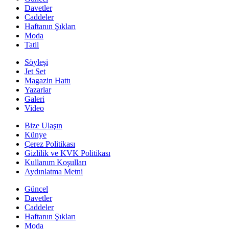
Davetler
Caddeler
Haftanın Şıkları
Moda
Tatil
Söyleşi
Jet Set
Magazin Hattı
Yazarlar
Galeri
Video
Bize Ulaşın
Künye
Çerez Politikası
Gizlilik ve KVK Politikası
Kullanım Koşulları
Aydınlatma Metni
Güncel
Davetler
Caddeler
Haftanın Şıkları
Moda