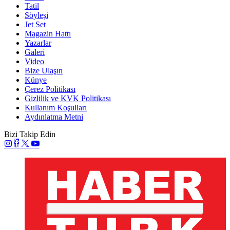
Tatil
Söyleşi
Jet Set
Magazin Hattı
Yazarlar
Galeri
Video
Bize Ulaşın
Künye
Çerez Politikası
Gizlilik ve KVK Politikası
Kullanım Koşulları
Aydınlatma Metni
Bizi Takip Edin