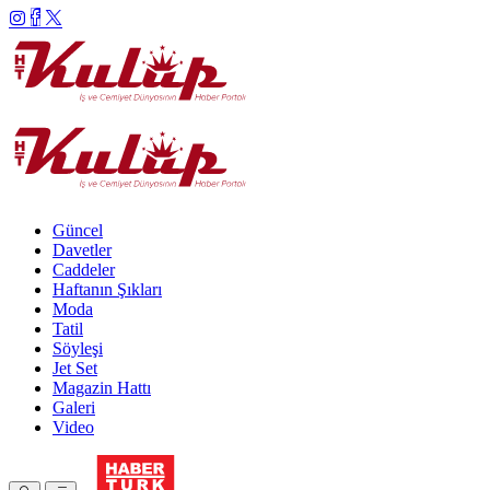
Güncel
Davetler
Caddeler
Haftanın Şıkları
Moda
Tatil
Söyleşi
Jet Set
Magazin Hattı
Galeri
Video