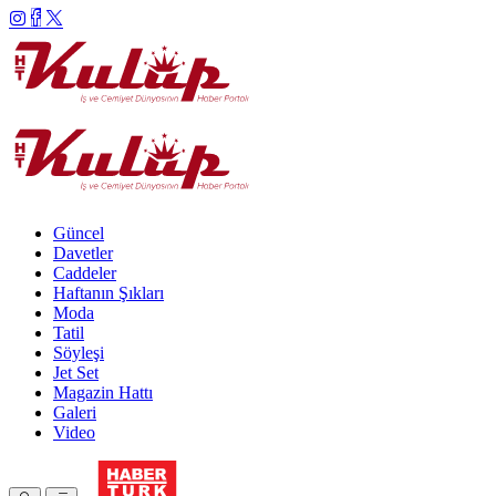
Güncel
Davetler
Caddeler
Haftanın Şıkları
Moda
Tatil
Söyleşi
Jet Set
Magazin Hattı
Galeri
Video