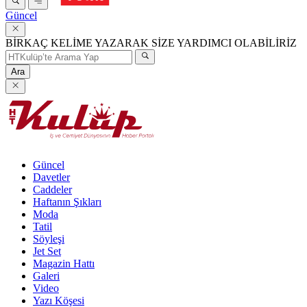
Güncel
BİRKAÇ KELİME YAZARAK SİZE YARDIMCI OLABİLİRİZ
Ara
Güncel
Davetler
Caddeler
Haftanın Şıkları
Moda
Tatil
Söyleşi
Jet Set
Magazin Hattı
Galeri
Video
Yazı Köşesi