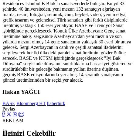
Residences Istanbul B Blok'ta sanatseverlerle buluştu. Bu yıl 33
şehirde, 40 üniversiteden, yeni mezun 132 sanatçıyı ağırlayan
fuarda, resim, fotoğraf, seramik, cam, heykel, video, yeni medya,
grafik tasarım ve geleneksel Türk sanatları gibi farklı disiplinlerde
üretilmiş yaklaşık 150 eser yer alıyor. BASE ve Trendyol Sanat
işbirliğinde gerçekleşecek 'Konuk Ülke Azerbaycan: Genç sanat
üretimine bakış' sergisinde Azerbaycan'dan yeni mezun ve son
yıllarda mezun olmuş 14 genç sanatçının yaklaşık 30 eseri bir araya
gelecek. Sergi Azerbaycan'ın canlı ve çeşitli sanatsal ifadelerini
sergileyerek her iki ülkedeki paralel sanat üretimini gözler önüne
serecek. BASE ve KTSM işbirliğinde gerçekleşecek "İyi Bak
Dünyana" sergisinde dünyanın sınırlılıklarına hassasiyet gösteren ve
sürdürülebilir bir geleceğe bakmanın yolları üzerine düşünen,
geçmiş BASE edisyonlarında yer almış 14 seramik sanatçısının
güncel üretimlerinden bir seçki yer alacak.
Hakan YAĞCI
BASE
Bloomberg HT
habertürk
Paylaş
REKLAM
İlginizi Çekebilir