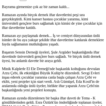
Bayrama girmemize çok az bir zaman kaldı...
Ramazan ayında birçok dernek iftar davetlerini peşi sıra
gerçekleştirdi. Kimi kanser hastası çocuklar yararına, kimi
üniversiteli gençlere burs sağlamak için kimisi de yine çocuklar için
iftar davetlerine katıldı.
Ramazan ayı paylaşmak demek... İş ve cemiyet dünyasından ünlü
isimler de bu aya yakışır şekilde iftar davetlerine katılarak derneklere
fayda sağlamanın mutluluğunu yaşadı.
Başarım Sensin Derneği üyeleri, Şule Argüder başkanlığında iftar
davetinde üniversiteli gençlere burs sağladı. Ve birçok ünlü dernek
üyesi, bu anlamlı davette bir araya geldi.
Minik Kalplerle El Ele Derneği'nde başkanlık koltuğunu devralan
Arzu Çebi, ilk etkinliğini Büyük Kulüp'te düzenledi. Sevgi Evleri
inşaa ederek çocuklar yararına canla başla çalışan Arzu Çebi ve
ekibi, yeni projeler için start verdi. Aslı Gümüşel, Eda Kosif'in de
aralarında olduğu ünlü üyeler, birlikte iftar yaparak Arzu Çebi'nin
başkanlığında yeni projeleri konuştu.
Ramazan ayında düzenlenen bir başka iftar daveti de Tema - K
gönüllülerinden geldi. Esra Öztürk'ün önderliğinde toplanan üyeler,