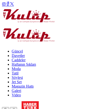
Güncel
Davetler
Caddeler
Haftanın Şıkları
Moda
Tatil
Söyleşi
Jet Set
Magazin Hattı
Galeri
Video