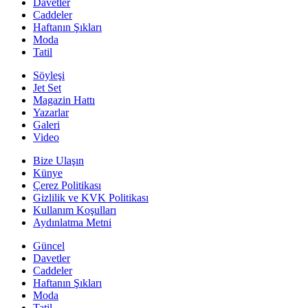
Davetler
Caddeler
Haftanın Şıkları
Moda
Tatil
Söyleşi
Jet Set
Magazin Hattı
Yazarlar
Galeri
Video
Bize Ulaşın
Künye
Çerez Politikası
Gizlilik ve KVK Politikası
Kullanım Koşulları
Aydınlatma Metni
Güncel
Davetler
Caddeler
Haftanın Şıkları
Moda
Tatil