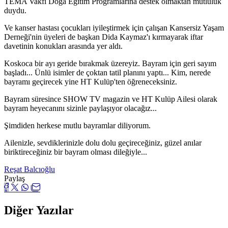
TEMA Vakfı Doğa Eğitim Programlarına destek olmaktan mutluluk
duydu.
Ve kanser hastası çocukları iyileştirmek için çalışan Kansersiz Yaşam
Derneği'nin üyeleri de başkan Dida Kaymaz'ı kırmayarak iftar
davetinin konukları arasında yer aldı.
Koskoca bir ayı geride bırakmak üzereyiz. Bayram için geri sayım
başladı... Ünlü isimler de çoktan tatil planını yaptı... Kim, nerede
bayramı geçirecek yine HT Kulüp'ten öğreneceksiniz.
Bayram süresince SHOW TV magazin ve HT Kulüp Ailesi olarak
bayram heyecanını sizinle paylaşıyor olacağız...
Şimdiden herkese mutlu bayramlar diliyorum.
Ailenizle, sevdiklerinizle dolu dolu geçireceğiniz, güzel anılar
biriktireceğiniz bir bayram olması dileğiyle...
Reşat Balcıoğlu
Paylaş
Diğer Yazılar