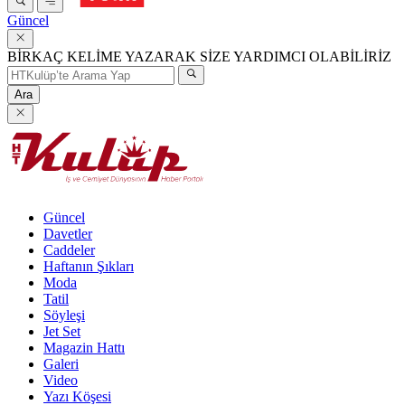
Güncel
BİRKAÇ KELİME YAZARAK SİZE YARDIMCI OLABİLİRİZ
Ara
Güncel
Davetler
Caddeler
Haftanın Şıkları
Moda
Tatil
Söyleşi
Jet Set
Magazin Hattı
Galeri
Video
Yazı Köşesi