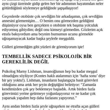
aynı çizgi üzerinde gidip gelen her bir adımımın hayatımdan neler
götürdüğünü söylemeye geldiğinde şapşallaşıyor!
Geçenlerde otobüste çok sevdiğim bir arkadaşımın, çok sevdiğim
annesini görmemişim… O benim onu görmezden geldiğimi
düşünüyor oysa ben gerçekten o otobüste tek başıma yolculuk
ediyormuş gibiydim; değil onu kimseyi görmedim. Gözlerim açık
etrafa bakıyordum ama beynim burnumun ucunu görmekle
uğraşamayacak kadar başka şeylerle meşguldü.
Gülleri görmediğim gibi yüzleri de görmüyorum işte!
TEMBELLİK SADECE PSİKOLOJİK BİR
GEREKLİLİK DEĞİL
Psikolog Marny Lishman, insanoğlunun hep bu kadar meşgul
olmadığını söylüyor (Kontes haklı atalarımızı için ‘hafta sonu’ diye
bir şey yoktu!). Lishman, insanların başlangıçta basit görevleri
olduğunu ama artık her şeyin değiştiğini belirtiyor: “Zamanla
kendimizden çok şey beklemeye başladık. Artık birden fazla
görevimizi yerine getirmeye yoğunlaşıyoruz ve ne kadar çok
yaparsak yapalım hep daha fazlasını yapıyoruz.”
Aynı andan birden fazla şeyle uğraşırken ne etrafta açan gülleri