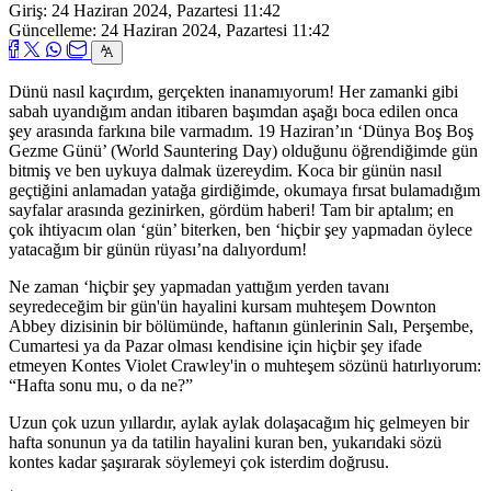
Giriş: 24 Haziran 2024, Pazartesi 11:42
Güncelleme: 24 Haziran 2024, Pazartesi 11:42
Dünü nasıl kaçırdım, gerçekten inanamıyorum! Her zamanki gibi
sabah uyandığım andan itibaren başımdan aşağı boca edilen onca
şey arasında farkına bile varmadım. 19 Haziran’ın ‘Dünya Boş Boş
Gezme Günü’ (World Sauntering Day) olduğunu öğrendiğimde gün
bitmiş ve ben uykuya dalmak üzereydim. Koca bir günün nasıl
geçtiğini anlamadan yatağa girdiğimde, okumaya fırsat bulamadığım
sayfalar arasında gezinirken, gördüm haberi! Tam bir aptalım; en
çok ihtiyacım olan ‘gün’ biterken, ben ‘hiçbir şey yapmadan öylece
yatacağım bir günün rüyası’na dalıyordum!
Ne zaman ‘hiçbir şey yapmadan yattığım yerden tavanı
seyredeceğim bir gün'ün hayalini kursam muhteşem Downton
Abbey dizisinin bir bölümünde, haftanın günlerinin Salı, Perşembe,
Cumartesi ya da Pazar olması kendisine için hiçbir şey ifade
etmeyen Kontes Violet Crawley'in o muhteşem sözünü hatırlıyorum:
“Hafta sonu mu, o da ne?”
Uzun çok uzun yıllardır, aylak aylak dolaşacağım hiç gelmeyen bir
hafta sonunun ya da tatilin hayalini kuran ben, yukarıdaki sözü
kontes kadar şaşırarak söylemeyi çok isterdim doğrusu.