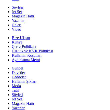
Söyleşi
Jet Set
Magazin Hattı
Yazarlar
Galeri
Video
Bize Ulaşın
Künye
Çerez Politikası
Gizlilik ve KVK Politikası
Kullanım Koşulları
Aydınlatma Metni
Güncel
Davetler
Caddeler
Haftanın Şıkları
Moda
Tatil
Söyleşi
Jet Set
Magazin Hattı
Yazarlar