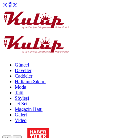
Güncel
Davetler
Caddeler
Haftanın Şıkları
Moda
Tatil
Söyleşi
Jet Set
Magazin Hattı
Galeri
Video