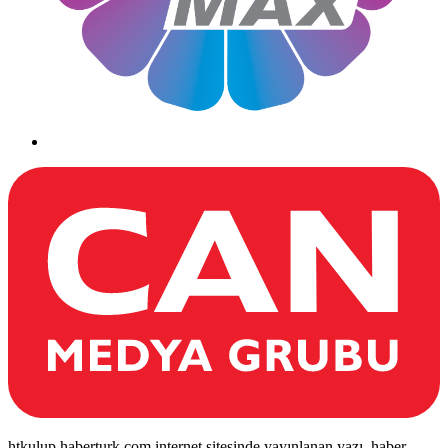
htkulup.haberturk.com internet sitesinde yayınlanan yazı, haber,