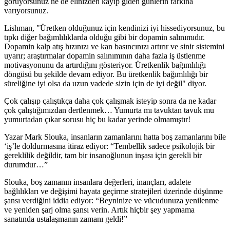
görüyorsunuz ne de elinizden kayıp giden günlerin farkına
varıyorsunuz.
Lishman, "Üretken olduğunuz için kendinizi iyi hissediyorsunuz, bu
tıpkı diğer bağımlılıklarda olduğu gibi bir dopamin salınımıdır.
Dopamin kalp atış hızınızı ve kan basıncınızı artırır ve sinir sistemini
uyarır; araştırmalar dopamin salınımının daha fazla iş üstlenme
motivasyonunu da artırdığını gösteriyor. Üretkenlik bağımlılığı
döngüsü bu şekilde devam ediyor. Bu üretkenlik bağımlılığı bir
süreliğine iyi olsa da uzun vadede sizin için de iyi değil" diyor.
Çok çalışıp çalıştıkça daha çok çalışmak isteyip sonra da ne kadar
çok çalıştığımızdan dertlenmek… Yumurta mı tavuktan tavuk mu
yumurtadan çıkar sorusu hiç bu kadar yerinde olmamıştır!
Yazar Mark Slouka, insanların zamanlarını hatta boş zamanlarını bile
‘iş’le doldurmasına itiraz ediyor: “Tembellik sadece psikolojik bir
gereklilik değildir, tam bir insanoğlunun inşası için gerekli bir
durumdur…”
Slouka, boş zamanın insanlara değerleri, inançları, adalete
bağlılıkları ve değişimi hayata geçirme stratejileri üzerinde düşünme
şansı verdiğini iddia ediyor: “Beyninize ve vücudunuza yenilenme
ve yeniden şarj olma şansı verin. Artık hiçbir şey yapmama
sanatında ustalaşmanın zamanı geldi!”