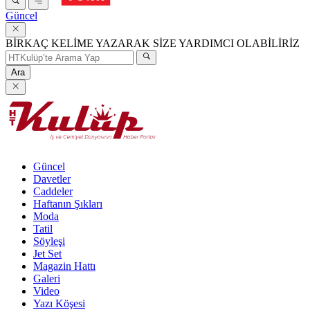
Güncel
BİRKAÇ KELİME YAZARAK SİZE YARDIMCI OLABİLİRİZ
Ara
Güncel
Davetler
Caddeler
Haftanın Şıkları
Moda
Tatil
Söyleşi
Jet Set
Magazin Hattı
Galeri
Video
Yazı Köşesi