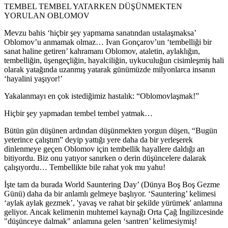
TEMBEL TEMBEL YATARKEN DÜŞÜNMEKTEN
YORULAN OBLOMOV
Mevzu bahis ‘hiçbir şey yapmama sanatından ustalaşmaksa’
Oblomov’u anmamak olmaz… Ivan Gonçarov’un ‘tembelliği bir
sanat haline getiren’ kahramanı Oblomov, ataletin, aylaklığın,
tembelliğin, üşengeçliğin, hayalciliğin, uykuculuğun cisimleşmiş hali
olarak yatağında uzanmış yatarak günümüzde milyonlarca insanın
‘hayalini yaşıyor!’
Yakalanmayı en çok istediğimiz hastalık: “Oblomovlaşmak!”
Hiçbir şey yapmadan tembel tembel yatmak…
Bütün gün düşünen ardından düşünmekten yorgun düşen, “Bugün
yeterince çalıştım” deyip yattığı yere daha da bir yerleşerek
dinlenmeye geçen Oblomov için tembellik hayallere daldığı an
bitiyordu. Biz onu yatıyor sanırken o derin düşüncelere dalarak
çalışıyordu… Tembellikte bile rahat yok mu yahu!
İşte tam da burada World Sauntering Day’ (Dünya Boş Boş Gezme
Günü) daha da bir anlamlı gelmeye başlıyor. ‘Sauntering’ kelimesi
‘aylak aylak gezmek’, 'yavaş ve rahat bir şekilde yürümek' anlamına
geliyor. Ancak kelimenin muhtemel kaynağı Orta Çağ İngilizcesinde
"düşünceye dalmak" anlamına gelen ‘santren’ kelimesiymiş!