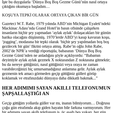
İşte bu duygularla ‘Dünya Boş Boş Gezme Günü’nün nasıl ortaya
çıktığını okumaya başladım…
KOŞUYA TEPKİ OLARAK ORTAYA ÇIKAN BİR GÜN
Gazeteci W.T. Rabe, 1979 yılında ABD’nin Michigan Eyaleti’ndeki
Mackinac Adası’nda Grand Hotel’in basın ofisinde çalışırken
insanların hiçbir şey yapmadan ‘aylak aylak’ dolaşacakları bir günün
harika olacağını düşünmüş. 1970’lerde ABD’yi kasıp kavuran koşu,
‘jogging’, modasına bir tepki olarak ‘hiçbir şey yapılmadan boş boş
gezilecek bir gün’ fikrini ortaya atmış. Rabe’in oğlu John Rabe,
2002’de NPR’a verdiği röportajda, babasının ‘Dünya Boş Boş
Gezme Günü’nden ne anladığını şöyle açıklıyordu: “Babamın
deyimiyle aylak aylak gezmek X noktasından Z noktasına gitmektir;
bu da nereye gittiğinizi, nasıl gittiğinizi veya oraya ne zaman
varabileceğinizi hiç umursamadığınız anlamına gelir. Aylak aylak
gezmenin tek amacı görmeden geçip gittiğiniz gülleri görüp
koklamak ve etrafınızdaki dünyaya daha dikkatli bakmak...”
HER ADIMIMI SAYAN AKILLI TELEFONUMUN
ŞAPŞALLAŞTIĞI AN
Geçip gittiğim yollarda güller var mı, inanın bilmiyorum… Doğrusu
çoğu gün etrafımda akıp giden hayatın bile farkına varmıyorum. Her
bir adımımı sayan akıllı telefonum iş, üç aşağı beş yukarı, her gün