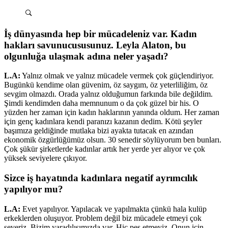
İş dünyasında hep bir mücadeleniz var. Kadın
hakları savunucususunuz. Leyla Alaton, bu
olgunluğa ulaşmak adına neler yaşadı?
L.A:
Yalnız olmak ve yalnız mücadele vermek çok güçlendiriyor.
Bugünkü kendime olan güvenim, öz saygım, öz yeterliliğim, öz
sevgim olmazdı. Orada yalnız olduğumun farkında bile değildim.
Şimdi kendimden daha memnunum o da çok güzel bir his. O
yüzden her zaman için kadın haklarının yanında oldum. Her zaman
için genç kadınlara kendi paranızı kazanın dedim. Kötü şeyler
başımıza geldiğinde mutlaka bizi ayakta tutacak en azından
ekonomik özgürlüğümüz olsun. 30 senedir söylüyorum ben bunları.
Çok şükür şirketlerde kadınlar artık her yerde yer alıyor ve çok
yüksek seviyelere çıkıyor.
Sizce iş hayatında kadınlara negatif ayrımcılık
yapılıyor mu?
L.A:
Evet yapılıyor. Yapılacak ve yapılmakta çünkü hala kulüp
erkeklerden oluşuyor. Problem değil biz mücadele etmeyi çok
severiz. Bizim yaradılışımızda var. Hiç pes etmeyiz. Onun için