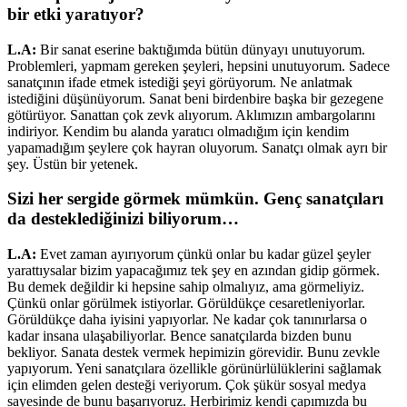
bir etki yaratıyor?
L.A:
Bir sanat eserine baktığımda bütün dünyayı unutuyorum.
Problemleri, yapmam gereken şeyleri, hepsini unutuyorum. Sadece
sanatçının ifade etmek istediği şeyi görüyorum. Ne anlatmak
istediğini düşünüyorum. Sanat beni birdenbire başka bir gezegene
götürüyor. Sanattan çok zevk alıyorum. Aklımızın ambargolarını
indiriyor. Kendim bu alanda yaratıcı olmadığım için kendim
yapamadığım şeylere çok hayran oluyorum. Sanatçı olmak ayrı bir
şey. Üstün bir yetenek.
Sizi her sergide görmek mümkün. Genç sanatçıları
da desteklediğinizi biliyorum…
L.A:
Evet zaman ayırıyorum çünkü onlar bu kadar güzel şeyler
yarattıysalar bizim yapacağımız tek şey en azından gidip görmek.
Bu demek değildir ki hepsine sahip olmalıyız, ama görmeliyiz.
Çünkü onlar görülmek istiyorlar. Görüldükçe cesaretleniyorlar.
Görüldükçe daha iyisini yapıyorlar. Ne kadar çok tanınırlarsa o
kadar insana ulaşabiliyorlar. Bence sanatçılarda bizden bunu
bekliyor. Sanata destek vermek hepimizin görevidir. Bunu zevkle
yapıyorum. Yeni sanatçılara özellikle görünürlülüklerini sağlamak
için elimden gelen desteği veriyorum. Çok şükür sosyal medya
sayesinde de bunu başarıyoruz. Herbirimiz kendi çapımızda bu