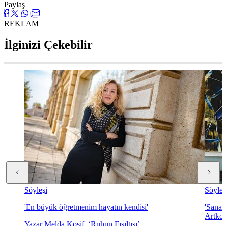
Paylaş
REKLAM
İlginizi Çekebilir
Söyleşi
Söyleş
'En büyük öğretmenim hayatın kendisi'
'Sanat
Artkol
Yazar Melda Kosif, ‘Ruhun Fısıltısı’