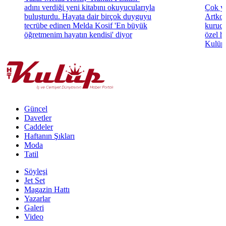
adını verdiği yeni kitabını okuyucularıyla
Çok yö
buluşturdu. Hayata dair birçok duyguyu
Artkol
tecrübe edinen Melda Kosif 'En büyük
kurucu
öğretmenim hayatın kendisi' diyor
özel h
Kulüp'
Güncel
Davetler
Caddeler
Haftanın Şıkları
Moda
Tatil
Söyleşi
Jet Set
Magazin Hattı
Yazarlar
Galeri
Video