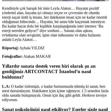
Kendisiyle çok barışık bir isim Leyla Alaton… Hayatın pozitif
yönlerini alan, hayatta iyi olmayı seçen ve çevresine de olumlu
enerji saçan ünlü iş insanı, her dakikanın insan için ne kadar önemli
olduğunun bilincinde… Hayatın, bir anını bile kaçırmak istemiyor.
Bu kadar hayat dolu bir kişilikle karşılaştığımda ister istemez ‘Bu
enerji nereden geliyor?’ diye sordum… Sanata olan aşkını,
evlatlarına olan sevgisini, işine olan tutkusunu ve daha fazlasını
anlattı Leyla Alaton…
Röportaj:
Aybala YILDIZ
Fotoğraflar:
Atakan MAKAR
Yıllardır sanata destek veren biri olarak şu an
gezdiğimiz ARTCONTACT İstanbul’u nasıl
buldunuz?
L.A:
O kadar özlemişiz, o kadar burnumuzda tütmüş ki sanat, ben
mest durumdayım. Hakikaten içim içime sığmıyor. 1.5 seneden fazla
oldu sanatla buluşmayalı. Onun için ilaç gibi geldi. Herkese tavsiye
ediyorum.
Sanat psikolojinizi nasıl etkiliyor? Eserler sizde nasıl