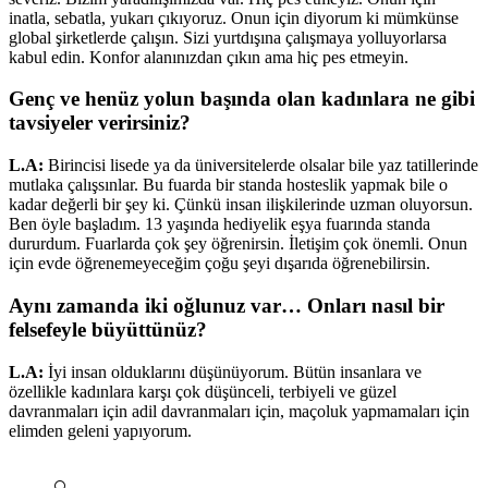
inatla, sebatla, yukarı çıkıyoruz. Onun için diyorum ki mümkünse
global şirketlerde çalışın. Sizi yurtdışına çalışmaya yolluyorlarsa
kabul edin. Konfor alanınızdan çıkın ama hiç pes etmeyin.
Genç ve henüz yolun başında olan kadınlara ne gibi
tavsiyeler verirsiniz?
L.A:
Birincisi lisede ya da üniversitelerde olsalar bile yaz tatillerinde
mutlaka çalışsınlar. Bu fuarda bir standa hosteslik yapmak bile o
kadar değerli bir şey ki. Çünkü insan ilişkilerinde uzman oluyorsun.
Ben öyle başladım. 13 yaşında hediyelik eşya fuarında standa
dururdum. Fuarlarda çok şey öğrenirsin. İletişim çok önemli. Onun
için evde öğrenemeyeceğim çoğu şeyi dışarıda öğrenebilirsin.
Aynı zamanda iki oğlunuz var… Onları nasıl bir
felsefeyle büyüttünüz?
L.A:
İyi insan olduklarını düşünüyorum. Bütün insanlara ve
özellikle kadınlara karşı çok düşünceli, terbiyeli ve güzel
davranmaları için adil davranmaları için, maçoluk yapmamaları için
elimden geleni yapıyorum.