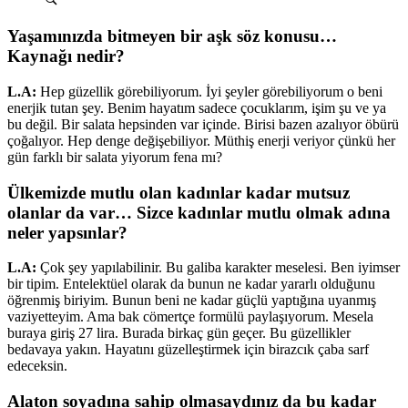
Yaşamınızda bitmeyen bir aşk söz konusu…
Kaynağı nedir?
L.A:
Hep güzellik görebiliyorum. İyi şeyler görebiliyorum o beni
enerjik tutan şey. Benim hayatım sadece çocuklarım, işim şu ve ya
bu değil. Bir salata hepsinden var içinde. Birisi bazen azalıyor öbürü
çoğalıyor. Hep denge değişebiliyor. Müthiş enerji veriyor çünkü her
gün farklı bir salata yiyorum fena mı?
Ülkemizde mutlu olan kadınlar kadar mutsuz
olanlar da var… Sizce kadınlar mutlu olmak adına
neler yapsınlar?
L.A:
Çok şey yapılabilinir. Bu galiba karakter meselesi. Ben iyimser
bir tipim. Entelektüel olarak da bunun ne kadar yararlı olduğunu
öğrenmiş biriyim. Bunun beni ne kadar güçlü yaptığına uyanmış
vaziyetteyim. Ama bak cömertçe formülü paylaşıyorum. Mesela
buraya giriş 27 lira. Burada birkaç gün geçer. Bu güzellikler
bedavaya yakın. Hayatını güzelleştirmek için birazcık çaba sarf
edeceksin.
Alaton soyadına sahip olmasaydınız da bu kadar