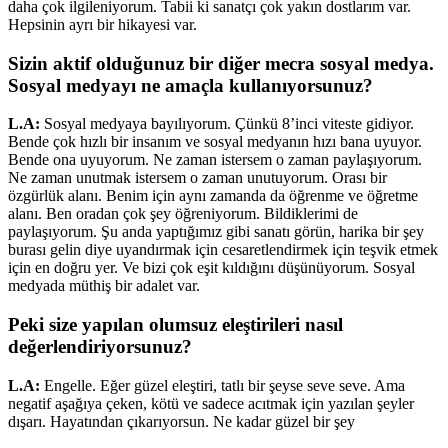
daha çok ilgileniyorum. Tabii ki sanatçı çok yakın dostlarım var.
Hepsinin ayrı bir hikayesi var.
Sizin aktif olduğunuz bir diğer mecra sosyal medya.
Sosyal medyayı ne amaçla kullanıyorsunuz?
L.A:
Sosyal medyaya bayılıyorum. Çünkü 8’inci viteste gidiyor.
Bende çok hızlı bir insanım ve sosyal medyanın hızı bana uyuyor.
Bende ona uyuyorum. Ne zaman istersem o zaman paylaşıyorum.
Ne zaman unutmak istersem o zaman unutuyorum. Orası bir
özgürlük alanı. Benim için aynı zamanda da öğrenme ve öğretme
alanı. Ben oradan çok şey öğreniyorum. Bildiklerimi de
paylaşıyorum. Şu anda yaptığımız gibi sanatı görün, harika bir şey
burası gelin diye uyandırmak için cesaretlendirmek için teşvik etmek
için en doğru yer. Ve bizi çok eşit kıldığını düşünüyorum. Sosyal
medyada müthiş bir adalet var.
Peki size yapılan olumsuz eleştirileri nasıl
değerlendiriyorsunuz?
L.A:
Engelle. Eğer güzel eleştiri, tatlı bir şeyse seve seve. Ama
negatif aşağıya çeken, kötü ve sadece acıtmak için yazılan şeyler
dışarı. Hayatından çıkarıyorsun. Ne kadar güzel bir şey