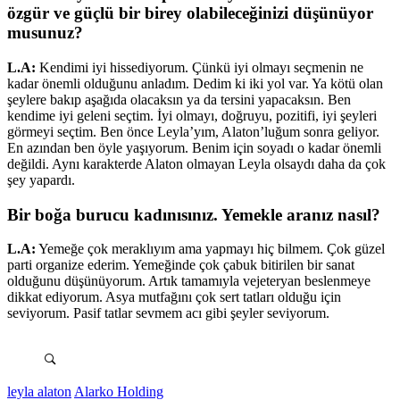
özgür ve güçlü bir birey olabileceğinizi düşünüyor
musunuz?
L.A:
Kendimi iyi hissediyorum. Çünkü iyi olmayı seçmenin ne
kadar önemli olduğunu anladım. Dedim ki iki yol var. Ya kötü olan
şeylere bakıp aşağıda olacaksın ya da tersini yapacaksın. Ben
kendime iyi geleni seçtim. İyi olmayı, doğruyu, pozitifi, iyi şeyleri
görmeyi seçtim. Ben önce Leyla’yım, Alaton’luğum sonra geliyor.
En azından ben öyle yaşıyorum. Benim için soyadı o kadar önemli
değildi. Aynı karakterde Alaton olmayan Leyla olsaydı daha da çok
şey yapardı.
Bir boğa burucu kadınısınız. Yemekle aranız nasıl?
L.A:
Yemeğe çok meraklıyım ama yapmayı hiç bilmem. Çok güzel
parti organize ederim. Yemeğinde çok çabuk bitirilen bir sanat
olduğunu düşünüyorum. Artık tamamıyla vejeteryan beslenmeye
dikkat ediyorum. Asya mutfağını çok sert tatları olduğu için
seviyorum. Pasif tatlar sevmem acı gibi şeyler seviyorum.
leyla alaton
Alarko Holding