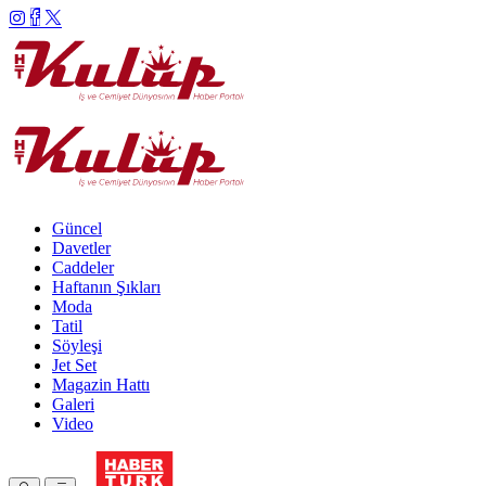
Güncel
Davetler
Caddeler
Haftanın Şıkları
Moda
Tatil
Söyleşi
Jet Set
Magazin Hattı
Galeri
Video