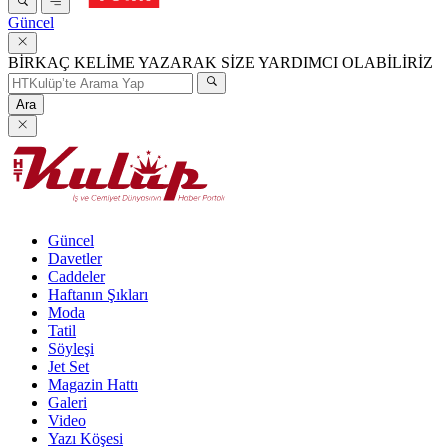
Güncel
BİRKAÇ KELİME YAZARAK SİZE YARDIMCI OLABİLİRİZ
Ara
Güncel
Davetler
Caddeler
Haftanın Şıkları
Moda
Tatil
Söyleşi
Jet Set
Magazin Hattı
Galeri
Video
Yazı Köşesi