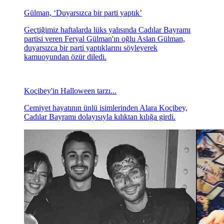
Gülman, ‘Duyarsızca bir parti yaptık’
Geçtiğimiz haftalarda lüks yalısında Cadılar Bayramı
partisi veren Feryal Gülman'ın oğlu Aslan Gülman,
duyarsızca bir parti yaptıklarını söyleyerek
kamuoyundan özür diledi.
Koçibey'in Halloween tarzı...
Cemiyet hayatının ünlü isimlerinden Alara Koçibey,
Cadılar Bayramı dolayısıyla kılıktan kılığa girdi.