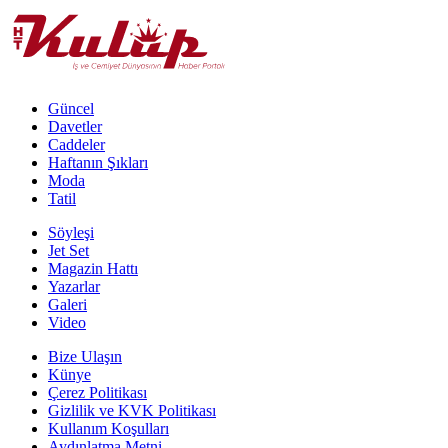
Güncel
Davetler
Caddeler
Haftanın Şıkları
Moda
Tatil
Söyleşi
Jet Set
Magazin Hattı
Yazarlar
Galeri
Video
Bize Ulaşın
Künye
Çerez Politikası
Gizlilik ve KVK Politikası
Kullanım Koşulları
Aydınlatma Metni