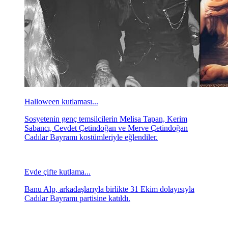
Halloween kutlaması...
Sosyetenin genç temsilcilerin Melisa Tapan, Kerim
Sabancı, Cevdet Çetindoğan ve Merve Çetindoğan
Cadılar Bayramı kostümleriyle eğlendiler.
Evde çifte kutlama...
Banu Alp, arkadaşlarıyla birlikte 31 Ekim dolayısıyla
Cadılar Bayramı partisine katıldı.