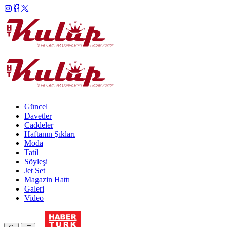
Güncel
Davetler
Caddeler
Haftanın Şıkları
Moda
Tatil
Söyleşi
Jet Set
Magazin Hattı
Galeri
Video