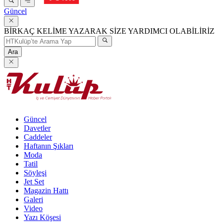
Güncel
BİRKAÇ KELİME YAZARAK SİZE YARDIMCI OLABİLİRİZ
Ara
Güncel
Davetler
Caddeler
Haftanın Şıkları
Moda
Tatil
Söyleşi
Jet Set
Magazin Hattı
Galeri
Video
Yazı Köşesi