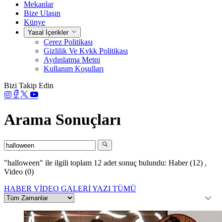
Mekanlar
Bize Ulaşın
Künye
Yasal İçerikler
Çerez Politikası
Gizlilik Ve Kvkk Politikası
Aydınlatma Metni
Kullanım Koşulları
Bizi Takip Edin
Arama Sonuçları
"halloween"
ile ilgili toplam 12 adet sonuç bulundu:
Haber (12)
,
Video (0)
HABER
VİDEO
GALERİ
YAZI
TÜMÜ