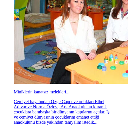
Miniklerin kanatsız melekleri...
Cemiyet hayatından Özge Çapçı ve ortakları Ethel
Adıvar ve Norma Özlevi, Ark Anaokulu'nu kurarak
çocuklara bambaşka bir dünyanın kapılarını açtılar. İş
ve cemiyet dünyasının çocuklarını emanet ettiği
anaokulunu bizde yakından tanıyalım istedik...