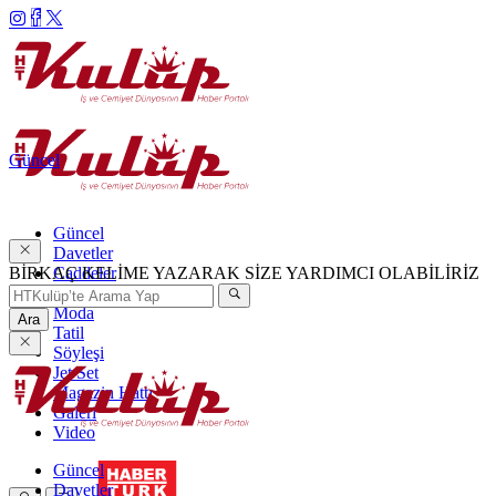
Güncel
Güncel
Davetler
BİRKAÇ KELİME YAZARAK SİZE YARDIMCI OLABİLİRİZ
Caddeler
Haftanın Şıkları
Moda
Ara
Tatil
Söyleşi
Jet Set
Magazin Hattı
Galeri
Video
Güncel
Davetler