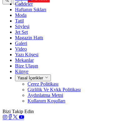
Caddeler
Haftanın Şıkları
Moda
Tatil
Söyleşi
Jet Set
Magazin Hattı
Galeri
Video
Yazı Köşesi
Mekanlar
Bize Ulaşın
Künye
Yasal İçerikler
Çerez Politikası
Gizlilik Ve Kvkk Politikası
Aydınlatma Metni
Kullanım Koşulları
Bizi Takip Edin