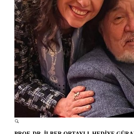
PROF. DR. İLBER ORTAYLI, HEDİYE GÜR