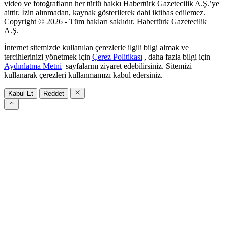
video ve fotoğrafların her türlü hakkı Habertürk Gazetecilik A.Ş.’ye
aittir. İzin alınmadan, kaynak gösterilerek dahi iktibas edilemez.
Copyright © 2026 - Tüm hakları saklıdır. Habertürk Gazetecilik
A.Ş.
İnternet sitemizde kullanılan çerezlerle ilgili bilgi almak ve
tercihlerinizi yönetmek için
Çerez Politikası
, daha fazla bilgi için
Aydınlatma Metni
sayfalarını ziyaret edebilirsiniz. Sitemizi
kullanarak çerezleri kullanmamızı kabul edersiniz.
Kabul Et
Reddet