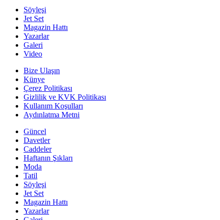
Söyleşi
Jet Set
Magazin Hattı
Yazarlar
Galeri
Video
Bize Ulaşın
Künye
Çerez Politikası
Gizlilik ve KVK Politikası
Kullanım Koşulları
Aydınlatma Metni
Güncel
Davetler
Caddeler
Haftanın Şıkları
Moda
Tatil
Söyleşi
Jet Set
Magazin Hattı
Yazarlar
Galeri