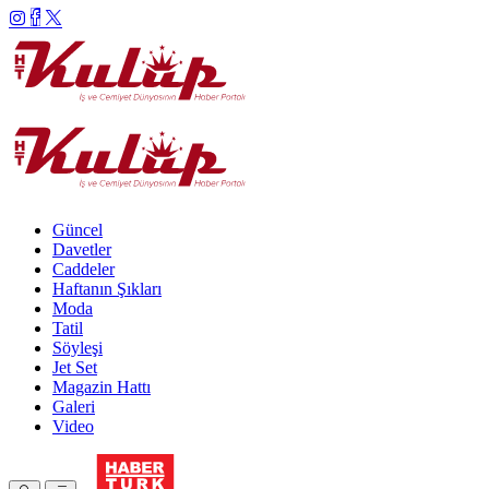
Güncel
Davetler
Caddeler
Haftanın Şıkları
Moda
Tatil
Söyleşi
Jet Set
Magazin Hattı
Galeri
Video