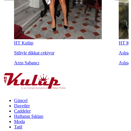
HT Kulüp
HT Ku
Stiliyle dikkat çekiyor
Aslışah
Arzu Sabancı
Aslışa
Güncel
Davetler
Caddeler
Haftanın Şıkları
Moda
Tatil