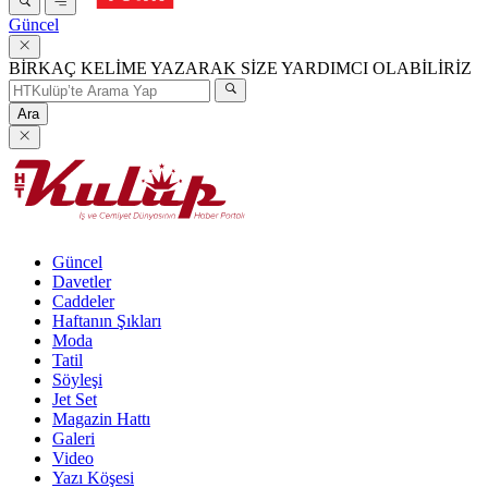
Güncel
BİRKAÇ KELİME YAZARAK SİZE YARDIMCI OLABİLİRİZ
Ara
Güncel
Davetler
Caddeler
Haftanın Şıkları
Moda
Tatil
Söyleşi
Jet Set
Magazin Hattı
Galeri
Video
Yazı Köşesi