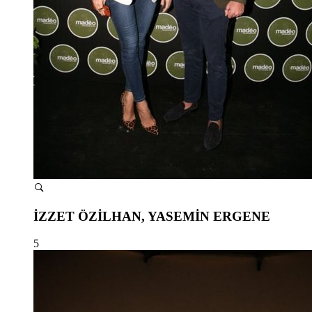
İZZET ÖZİLHAN, YASEMİN ERGENE
5