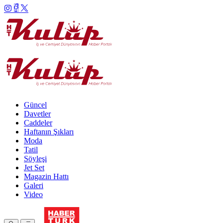
Güncel
Davetler
Caddeler
Haftanın Şıkları
Moda
Tatil
Söyleşi
Jet Set
Magazin Hattı
Galeri
Video