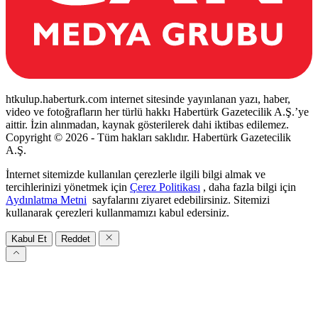
htkulup.haberturk.com internet sitesinde yayınlanan yazı, haber,
video ve fotoğrafların her türlü hakkı Habertürk Gazetecilik A.Ş.’ye
aittir. İzin alınmadan, kaynak gösterilerek dahi iktibas edilemez.
Copyright © 2026 - Tüm hakları saklıdır. Habertürk Gazetecilik
A.Ş.
İnternet sitemizde kullanılan çerezlerle ilgili bilgi almak ve
tercihlerinizi yönetmek için
Çerez Politikası
, daha fazla bilgi için
Aydınlatma Metni
sayfalarını ziyaret edebilirsiniz. Sitemizi
kullanarak çerezleri kullanmamızı kabul edersiniz.
Kabul Et
Reddet