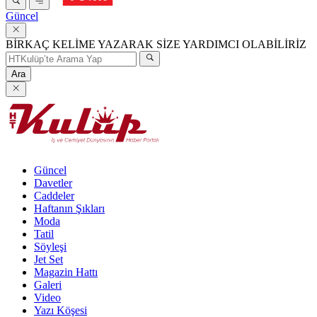
Güncel
BİRKAÇ KELİME YAZARAK SİZE YARDIMCI OLABİLİRİZ
Ara
Güncel
Davetler
Caddeler
Haftanın Şıkları
Moda
Tatil
Söyleşi
Jet Set
Magazin Hattı
Galeri
Video
Yazı Köşesi