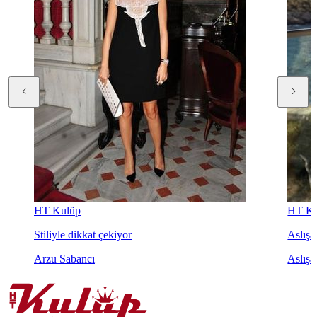
HT Kulüp
HT Ku
Stiliyle dikkat çekiyor
Aslışah
Arzu Sabancı
Aslışa