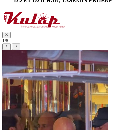
İZZET ÖZİLHAN, YASEMİN ERGENE
1/6