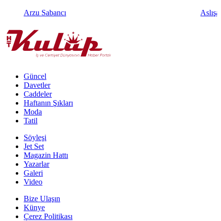
Arzu Sabancı
Aslışa
Güncel
Davetler
Caddeler
Haftanın Şıkları
Moda
Tatil
Söyleşi
Jet Set
Magazin Hattı
Yazarlar
Galeri
Video
Bize Ulaşın
Künye
Çerez Politikası