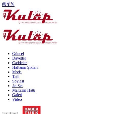
Güncel
Davetler
Caddeler
Haftanın Şıkları
Moda
Tatil
Söyleşi
Jet Set
Magazin Hattı
Galeri
Video