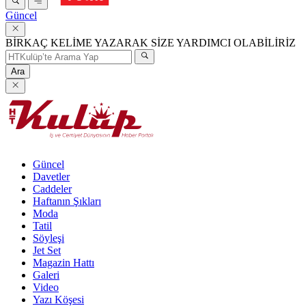
Güncel
BİRKAÇ KELİME YAZARAK SİZE YARDIMCI OLABİLİRİZ
Ara
Güncel
Davetler
Caddeler
Haftanın Şıkları
Moda
Tatil
Söyleşi
Jet Set
Magazin Hattı
Galeri
Video
Yazı Köşesi