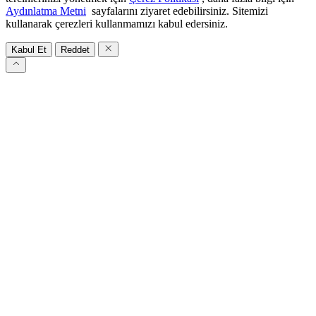
Aydınlatma Metni
sayfalarını ziyaret edebilirsiniz. Sitemizi
kullanarak çerezleri kullanmamızı kabul edersiniz.
Kabul Et
Reddet