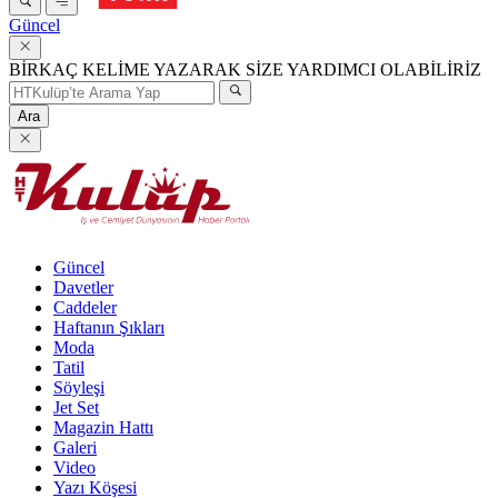
Güncel
BİRKAÇ KELİME YAZARAK SİZE YARDIMCI OLABİLİRİZ
Ara
Güncel
Davetler
Caddeler
Haftanın Şıkları
Moda
Tatil
Söyleşi
Jet Set
Magazin Hattı
Galeri
Video
Yazı Köşesi