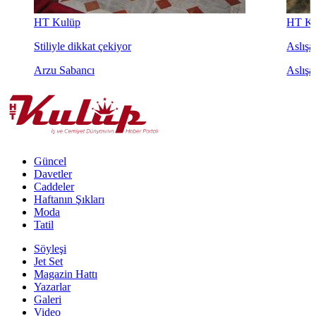
HT Kulüp
HT Ku
Stiliyle dikkat çekiyor
Aslışah
Arzu Sabancı
Aslışa
Güncel
Davetler
Caddeler
Haftanın Şıkları
Moda
Tatil
Söyleşi
Jet Set
Magazin Hattı
Yazarlar
Galeri
Video