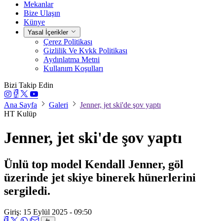
Mekanlar
Bize Ulaşın
Künye
Yasal İçerikler
Çerez Politikası
Gizlilik Ve Kvkk Politikası
Aydınlatma Metni
Kullanım Koşulları
Bizi Takip Edin
Ana Sayfa
Galeri
Jenner, jet ski'de şov yaptı
HT Kulüp
Jenner, jet ski'de şov yaptı
Ünlü top model Kendall Jenner, göl
üzerinde jet skiye binerek hünerlerini
sergiledi.
Giriş: 15 Eylül 2025 - 09:50