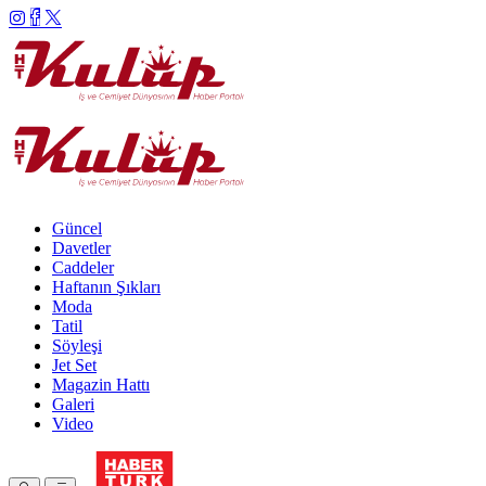
Güncel
Davetler
Caddeler
Haftanın Şıkları
Moda
Tatil
Söyleşi
Jet Set
Magazin Hattı
Galeri
Video