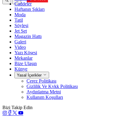
Caddeler
Haftanın Şıkları
Moda
Tatil
Söyleşi
Jet Set
Magazin Hattı
Galeri
Video
Yazı Köşesi
Mekanlar
Bize Ulaşın
Künye
Yasal İçerikler
Çerez Politikası
Gizlilik Ve Kvkk Politikası
Aydınlatma Metni
Kullanım Koşulları
Bizi Takip Edin