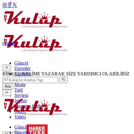
Güncel
Güncel
Davetler
BİRKAÇ KELİME YAZARAK SİZE YARDIMCI OLABİLİRİZ
Caddeler
Haftanın Şıkları
Moda
Ara
Tatil
Söyleşi
Jet Set
Magazin Hattı
Galeri
Video
Güncel
Davetler