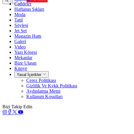
Caddeler
Haftanın Şıkları
Moda
Tatil
Söyleşi
Jet Set
Magazin Hattı
Galeri
Video
Yazı Köşesi
Mekanlar
Bize Ulaşın
Künye
Yasal İçerikler
Çerez Politikası
Gizlilik Ve Kvkk Politikası
Aydınlatma Metni
Kullanım Koşulları
Bizi Takip Edin