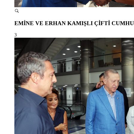
EMİNE VE ERHAN KAMIŞLI ÇİFTİ CUMH
3