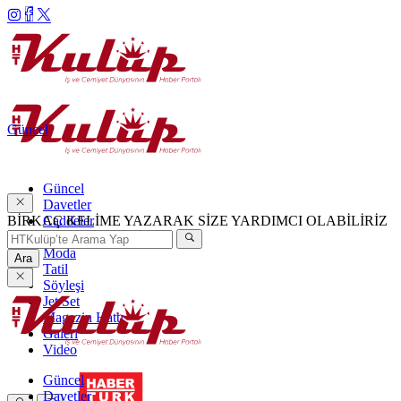
Güncel
Güncel
Davetler
BİRKAÇ KELİME YAZARAK SİZE YARDIMCI OLABİLİRİZ
Caddeler
Haftanın Şıkları
Moda
Ara
Tatil
Söyleşi
Jet Set
Magazin Hattı
Galeri
Video
Güncel
Davetler