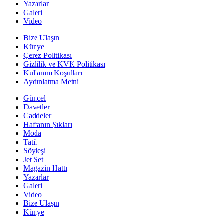
Yazarlar
Galeri
Video
Bize Ulaşın
Künye
Çerez Politikası
Gizlilik ve KVK Politikası
Kullanım Koşulları
Aydınlatma Metni
Güncel
Davetler
Caddeler
Haftanın Şıkları
Moda
Tatil
Söyleşi
Jet Set
Magazin Hattı
Yazarlar
Galeri
Video
Bize Ulaşın
Künye