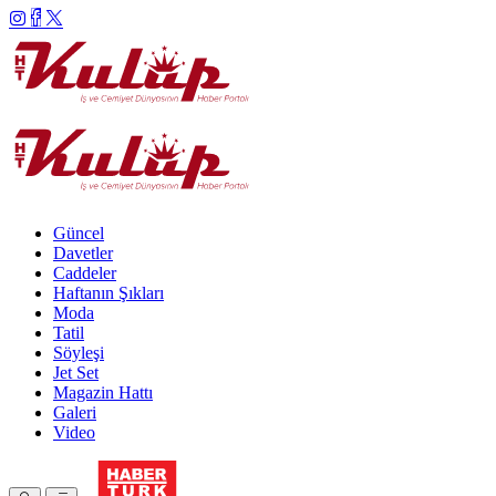
Güncel
Davetler
Caddeler
Haftanın Şıkları
Moda
Tatil
Söyleşi
Jet Set
Magazin Hattı
Galeri
Video