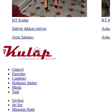
HT Kulüp
HT Ku
Stiliyle dikkat çekiyor
Aslışah
Arzu Sabancı
Aslışa
Güncel
Davetler
Caddeler
Haftanın Şıkları
Moda
Tatil
Söyleşi
Jet Set
Magazin Hattı