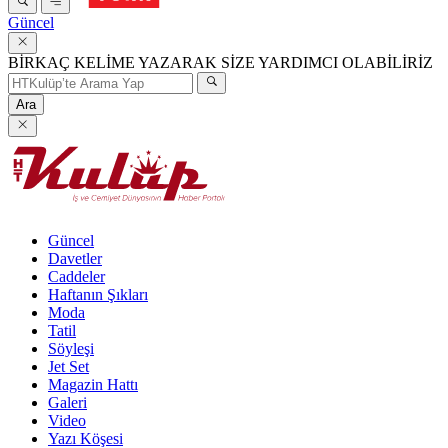
Güncel
BİRKAÇ KELİME YAZARAK SİZE YARDIMCI OLABİLİRİZ
Ara
Güncel
Davetler
Caddeler
Haftanın Şıkları
Moda
Tatil
Söyleşi
Jet Set
Magazin Hattı
Galeri
Video
Yazı Köşesi