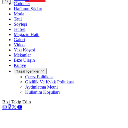
Caddeler
Haftanın Şıkları
Moda
Tatil
Söyleşi
Jet Set
Magazin Hattı
Galeri
Video
Yazı Köşesi
Mekanlar
Bize Ulaşın
Künye
Yasal İçerikler
Çerez Politikası
Gizlilik Ve Kvkk Politikası
Aydınlatma Metni
Kullanım Koşulları
Bizi Takip Edin