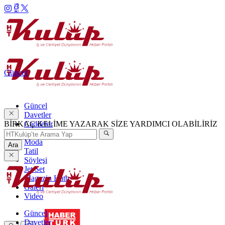
Güncel
Güncel
Davetler
BİRKAÇ KELİME YAZARAK SİZE YARDIMCI OLABİLİRİZ
Caddeler
Haftanın Şıkları
Moda
Ara
Tatil
Söyleşi
Jet Set
Magazin Hattı
Galeri
Video
Güncel
Davetler