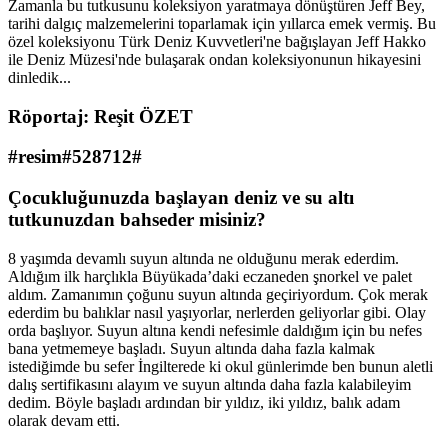
Zamanla bu tutkusunu koleksiyon yaratmaya dönüştüren Jeff Bey,
tarihi dalgıç malzemelerini toparlamak için yıllarca emek vermiş. Bu
özel koleksiyonu Türk Deniz Kuvvetleri'ne bağışlayan Jeff Hakko
ile Deniz Müzesi'nde bulaşarak ondan koleksiyonunun hikayesini
dinledik...
Röportaj: Reşit ÖZET
#resim#528712#
Çocukluğunuzda başlayan deniz ve su altı
tutkunuzdan bahseder misiniz?
8 yaşımda devamlı suyun altında ne olduğunu merak ederdim.
Aldığım ilk harçlıkla Büyükada’daki eczaneden şnorkel ve palet
aldım. Zamanımın çoğunu suyun altında geçiriyordum. Çok merak
ederdim bu balıklar nasıl yaşıyorlar, nerlerden geliyorlar gibi. Olay
orda başlıyor. Suyun altına kendi nefesimle daldığım için bu nefes
bana yetmemeye başladı. Suyun altında daha fazla kalmak
istediğimde bu sefer İngilterede ki okul günlerimde ben bunun aletli
dalış sertifikasını alayım ve suyun altında daha fazla kalabileyim
dedim. Böyle başladı ardından bir yıldız, iki yıldız, balık adam
olarak devam etti.