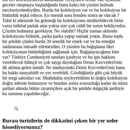
geceler oluşmaya başladığında buna kalıcı bir çözüm bulmak
mecburiyetindeydim. Burda bir koleksiyon var ve bu koleksiyon bir
bütünlük teşkil ediyor. En önemli soru benden sonra ne olacak ?
Tabii ki ailenizde bu geleneği bu koleksiyonu sürdürebilecek birisi
varsa istikbal parlak ama yoksa size çok ciddi bir sorun bekliyordur.
Çözüm bulmanız gerekiyor. Ne olabilir? Hiçbir zaman aklımda
koleksiyonu bölmek, parka parka yapıp satmak yoktu. Bunu toplu
bir şekilde çünkü burda 30 senelik bir emek var ve bu emeğin
satılmasına müsade edemezdim. O yüzden bu bağışlama fikri
koleksiyonun bütünlüğünü sağlamak için. Bağışlayacağınız kim
var? Türkiye Cumhuriyeti sınırları içndeyiz ve bu işin hakkını
verebilecek bilinçli ve çok saygı duyduğum Deniz Kuvvetleri'miz
ilk aklıma gelen isimdi. Ne mutluyumki Deniz Kuvvetleri'miz bana
bu hakkı tanıyabildi ve yer verebildi. Gördüğünüz gibi çok büyük
bir sergi salonları var. Mutlulukla söyleyebilirim ki doğru koleksiyon
doğru adreste bulunuyor ve bundan sonra sonsuzluğa kadar da müze
şartları altında bütün ziyaretçilere açık bir şekilde dalgıçlık tarihiyle
bu sunumu yapabileceğiz.
Burası turistlerin de dikkatini çeken bir yer neler
hissediyorsunuz?