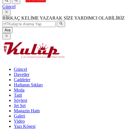
Güncel
BİRKAÇ KELİME YAZARAK SİZE YARDIMCI OLABİLİRİZ
Ara
Güncel
Davetler
Caddeler
Haftanın Şıkları
Moda
Tatil
Söyleşi
Jet Set
Magazin Hattı
Galeri
Video
Yazı Köşesi