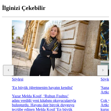
İlginizi Çekebilir
Söyleşi
Söyleş
'En büyük öğretmenim hayatın kendisi'
'Sanat
Artkol
Yazar Melda Kosif, ‘Ruhun Fısıltısı’
adını verdiği yeni kitabını okuyucularıyla
Çok yö
buluşturdu. Hayata dair birçok duyguyu
Artkol
tecrübe edinen Melda Kosif 'En büyük
kurucu