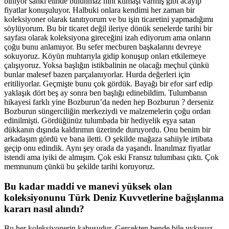
biniyor sanki elinde bulunmaz hint kumaşı varmış gibi acayip
fiyatlar konuşuluyor. Halbuki onlara kendimi her zaman bir
koleksiyoner olarak tanıtıyorum ve bu işin ticaretini yapmadığımı
söylüyorum. Bu bir ticaret değil ileriye dönük senelerde tarihi bir
sayfası olarak koleksiyona gireceğini izah ediyorum ama onların
çoğu bunu anlamıyor. Bu sefer mecburen başkalarını devreye
sokuyoruz. Köyün muhtarıyla gidip konuşup onları etkilemeye
çalışıyoruz. Yoksa başlığın istikbalinin ne olacağı meçhul çünkü
bunlar malesef bazen parçalanıyorlar. Hurda değerleri için
eritiliyorlar. Geçmişte bunu çok gördük. Bayağı bir efor sarf edip
yaklaşık dört beş ay sonra ben başlığı edinebildim. Tulumbanın
hikayesi farklı yine Bozburun’da neden hep Bozburun ? derseniz
Bozburun süngerciliğin merkeziydi ve malzemelerin çoğu ordan
edinilmişti. Gördüğünüz tulumbada bir hediyelik eşya satan
dükkanın dışında kaldırımın üzerinde duruyordu. Onu benim bir
arkadaşım gördü ve bana iletti. O şekilde mağaza sahiiyle irtibata
geçip onu edindik. Aynı şey orada da yaşandı. İnanılmaz fiyatlar
istendi ama iyiki de almışım. Çok eski Fransız tulumbası çıktı. Çok
memnunum çünkü bu şekilde tarihi koruyoruz.
Bu kadar maddi ve manevi yüksek olan
koleksiyonunu Türk Deniz Kuvvetlerine bağışlanma
kararı nasıl alındı?
Bu her koleksiyonerin kabusudur. Gerçekten bende bile uykusuz