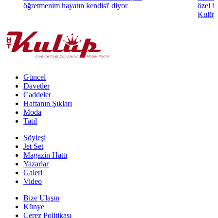
öğretmenim hayatın kendisi' diyor
özel h
Kulüp'
Güncel
Davetler
Caddeler
Haftanın Şıkları
Moda
Tatil
Söyleşi
Jet Set
Magazin Hattı
Yazarlar
Galeri
Video
Bize Ulaşın
Künye
Çerez Politikası