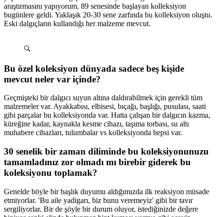
araştırmasını yapıyorum. 89 senesinde başlayan kolleksiyon
bugünlere geldi. Yaklaşık 20-30 sene zarfında bu kolleksiyon oluştu.
Eski dalgıçların kullandığı her malzeme mevcut.
Bu özel koleksiyon dünyada sadece beş kişide
mevcut neler var içinde?
Geçmişteki bir dalgıcı suyun altına daldırabilmek için gerekli tüm
malzemeler var. Ayakkabısı, elbisesi, bıçağı, başlığı, pusulası, saati
gibi parçalar bu kolleksiyonda var. Hatta çalışan bir dalgıcın kazma,
küreğine kadar, kaynakla kesme cihazı, taşıma torbası, su altı
muhabere cihazları, tulumbalar vs kolleksiyonda hepsi var.
30 senelik bir zaman diliminde bu koleksiyonunuzu
tamamladınız zor olmadı mı birebir giderek bu
koleksiyonu toplamak?
Genelde böyle bir başlık duyumu aldığımızda ilk reaksiyon müsade
etmiyorlar. 'Bu aile yadigarı, biz bunu veremeyiz' gibi bir tavır
sergiliyorlar. Bir de şöyle bir durum oluyor, istediğinizde değere