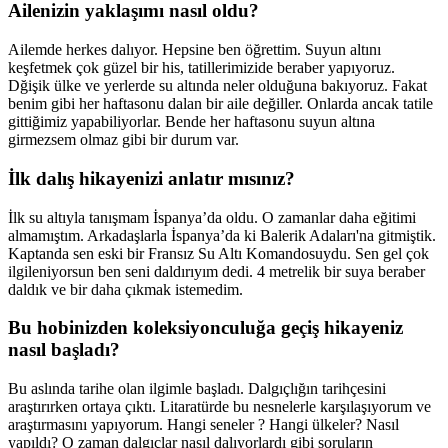
Ailenizin yaklaşımı nasıl oldu?
Ailemde herkes dalıyor. Hepsine ben öğrettim. Suyun altını
keşfetmek çok güzel bir his, tatillerimizide beraber yapıyoruz.
Dğişik ülke ve yerlerde su altında neler olduğuna bakıyoruz. Fakat
benim gibi her haftasonu dalan bir aile değiller. Onlarda ancak tatile
gittiğimiz yapabiliyorlar. Bende her haftasonu suyun altına
girmezsem olmaz gibi bir durum var.
İlk dalış hikayenizi anlatır mısınız?
İlk su altıyla tanışmam İspanya’da oldu. O zamanlar daha eğitimi
almamıştım. Arkadaşlarla İspanya’da ki Balerik Adaları'na gitmiştik.
Kaptanda sen eski bir Fransız Su Altı Komandosuydu. Sen gel çok
ilgileniyorsun ben seni daldırıyım dedi. 4 metrelik bir suya beraber
daldık ve bir daha çıkmak istemedim.
Bu hobinizden koleksiyonculuğa geçiş hikayeniz
nasıl başladı?
Bu aslında tarihe olan ilgimle başladı. Dalgıçlığın tarihçesini
araştırırken ortaya çıktı. Litaratürde bu nesnelerle karşılaşıyorum ve
araştırmasını yapıyorum. Hangi seneler ? Hangi ülkeler? Nasıl
yapıldı? O zaman dalgıçlar nasıl dalıyorlardı gibi soruların