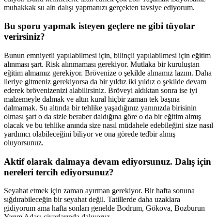
muhakkak su altı dalışı yapmanızı gerçekten tavsiye ediyorum.
Bu sporu yapmak isteyen geçlere ne gibi tüyolar
verirsiniz?
Bunun emniyetli yapılabilmesi için, bilinçli yapılabilmesi için eğitim
alınması şart. Risk alınmaması gerekiyor. Mutlaka bir kuruluştan
eğitim almamız gerekiyor. Brövenize o şekilde almamız lazım. Daha
ileriye gitmeniz gerekiyorsa da bir yıldız iki yıldız o şekilde devam
ederek brövenizenizi alabilirsiniz. Bröveyi aldıktan sonra ise iyi
malzemeyle dalmak ve altın kural hiçbir zaman tek başına
dalmamak. Su altında bir tehlike yaşadığınız yanınızda birisinin
olması şart o da sizle beraber daldığına göre o da bir eğitim almış
olacak ve bu tehlike anında size nasıl müdahele edebileğini size nasıl
yardımcı olabileceğini biliyor ve ona görede tedbir almış
oluyorsunuz.
Aktif olarak dalmaya devam ediyorsunuz. Dalış için
nereleri tercih ediyorsunuz?
Seyahat etmek için zaman ayırman gerekiyor. Bir hafta sonuna
sığdırabileceğin bir seyahat değil. Tatillerde daha uzaklara
gidiyorum ama hafta sonları genelde Bodrum, Gökova, Bozburun
Yarım Adası civarlarında dalıyoruz.