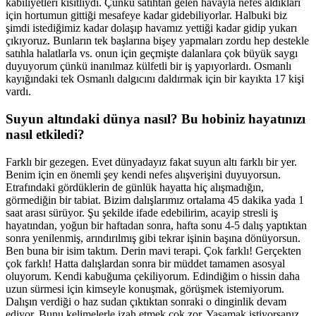
kabiliyetleri kısıtlıydı. Çünkü satıhtan gelen havayla nefes aldıkları
için hortumun gittiği mesafeye kadar gidebiliyorlar. Halbuki biz
şimdi istediğimiz kadar dolaşıp havamız yettiği kadar gidip yukarı
çıkıyoruz. Bunların tek başlarına bişey yapmaları zordu hep destekle
satıhla halatlarla vs. onun için geçmişte dalanlara çok büyük saygı
duyuyorum çünkü inanılmaz külfetli bir iş yapıyorlardı. Osmanlı
kayığındaki tek Osmanlı dalgıcını daldırmak için bir kayıkta 17 kişi
vardı.
Suyun altındaki dünya nasıl? Bu hobiniz hayatınızı
nasıl etkiledi?
Farklı bir gezegen. Evet dünyadayız fakat suyun altı farklı bir yer.
Benim için en önemli şey kendi nefes alışverişini duyuyorsun.
Etrafındaki gördüklerin de günlük hayatta hiç alışmadığın,
görmediğin bir tabiat. Bizim dalışlarımız ortalama 45 dakika yada 1
saat arası sürüyor. Şu şekilde ifade edebilirim, acayip stresli iş
hayatından, yoğun bir haftadan sonra, hafta sonu 4-5 dalış yaptıktan
sonra yenilenmiş, arındırılmış gibi tekrar işinin başına dönüyorsun.
Ben buna bir isim taktım. Derin mavi terapi. Çok farklı! Gerçekten
çok farklı! Hatta dalışlardan sonra bir müddet tamamen asosyal
oluyorum. Kendi kabuğuma çekiliyorum. Edindiğim o hissin daha
uzun sürmesi için kimseyle konuşmak, görüşmek istemiyorum.
Dalışın verdiği o haz sudan çıktıktan sonraki o dinginlik devam
ediyor. Bunu kelimelerle izah etmek çok zor. Yaşamak istiyorsanız