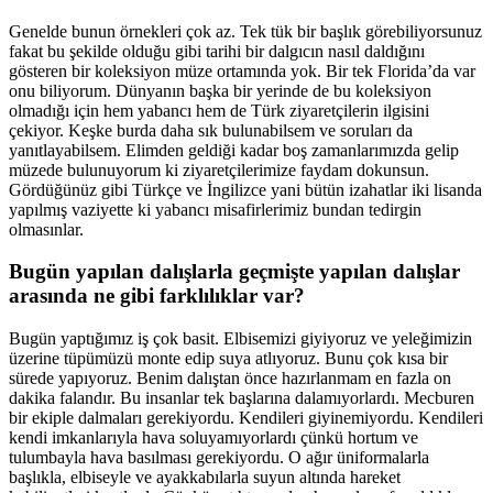
Genelde bunun örnekleri çok az. Tek tük bir başlık görebiliyorsunuz
fakat bu şekilde olduğu gibi tarihi bir dalgıcın nasıl daldığını
gösteren bir koleksiyon müze ortamında yok. Bir tek Florida’da var
onu biliyorum. Dünyanın başka bir yerinde de bu koleksiyon
olmadığı için hem yabancı hem de Türk ziyaretçilerin ilgisini
çekiyor. Keşke burda daha sık bulunabilsem ve soruları da
yanıtlayabilsem. Elimden geldiği kadar boş zamanlarımızda gelip
müzede bulunuyorum ki ziyaretçilerimize faydam dokunsun.
Gördüğünüz gibi Türkçe ve İngilizce yani bütün izahatlar iki lisanda
yapılmış vaziyette ki yabancı misafirlerimiz bundan tedirgin
olmasınlar.
Bugün yapılan dalışlarla geçmişte yapılan dalışlar
arasında ne gibi farklılıklar var?
Bugün yaptığımız iş çok basit. Elbisemizi giyiyoruz ve yeleğimizin
üzerine tüpümüzü monte edip suya atlıyoruz. Bunu çok kısa bir
sürede yapıyoruz. Benim dalıştan önce hazırlanmam en fazla on
dakika falandır. Bu insanlar tek başlarına dalamıyorlardı. Mecburen
bir ekiple dalmaları gerekiyordu. Kendileri giyinemiyordu. Kendileri
kendi imkanlarıyla hava soluyamıyorlardı çünkü hortum ve
tulumbayla hava basılması gerekiyordu. O ağır üniformalarla
başlıkla, elbiseyle ve ayakkabılarla suyun altında hareket