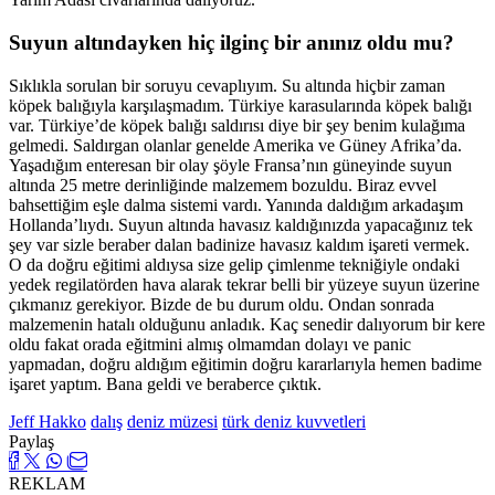
Suyun altındayken hiç ilginç bir anınız oldu mu?
Sıklıkla sorulan bir soruyu cevaplıyım. Su altında hiçbir zaman
köpek balığıyla karşılaşmadım. Türkiye karasularında köpek balığı
var. Türkiye’de köpek balığı saldırısı diye bir şey benim kulağıma
gelmedi. Saldırgan olanlar genelde Amerika ve Güney Afrika’da.
Yaşadığım enteresan bir olay şöyle Fransa’nın güneyinde suyun
altında 25 metre derinliğinde malzemem bozuldu. Biraz evvel
bahsettiğim eşle dalma sistemi vardı. Yanında daldığım arkadaşım
Hollanda’lıydı. Suyun altında havasız kaldığınızda yapacağınız tek
şey var sizle beraber dalan badinize havasız kaldım işareti vermek.
O da doğru eğitimi aldıysa size gelip çimlenme tekniğiyle ondaki
yedek regilatörden hava alarak tekrar belli bir yüzeye suyun üzerine
çıkmanız gerekiyor. Bizde de bu durum oldu. Ondan sonrada
malzemenin hatalı olduğunu anladık. Kaç senedir dalıyorum bir kere
oldu fakat orada eğitmini almış olmamdan dolayı ve panic
yapmadan, doğru aldığım eğitimin doğru kararlarıyla hemen badime
işaret yaptım. Bana geldi ve beraberce çıktık.
Jeff Hakko
dalış
deniz müzesi
türk deniz kuvvetleri
Paylaş
REKLAM