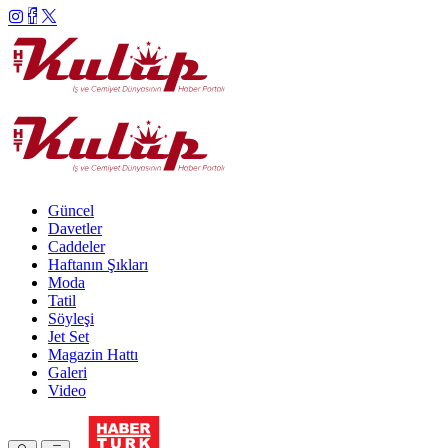
Güncel
Davetler
Caddeler
Haftanın Şıkları
Moda
Tatil
Söyleşi
Jet Set
Magazin Hattı
Galeri
Video