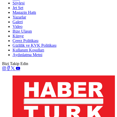
Söyleşi
Jet Set
Magazin Hattı
Yazarlar
Galeri
Video
Bize Ulaşın
Künye
Çerez Politikası
Gizlilik ve KVK Politikası
Kullanım Koşulları
Aydınlatma Metni
Bizi Takip Edin