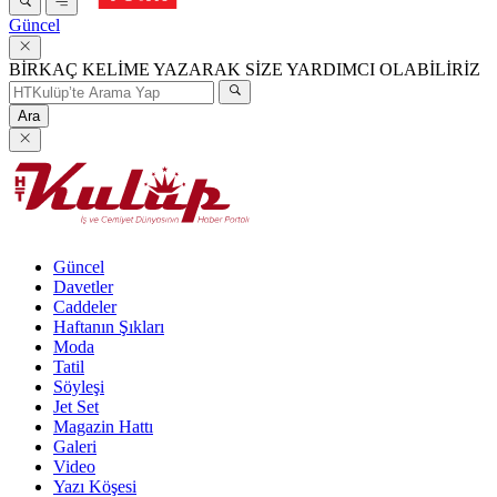
Güncel
BİRKAÇ KELİME YAZARAK SİZE YARDIMCI OLABİLİRİZ
Ara
Güncel
Davetler
Caddeler
Haftanın Şıkları
Moda
Tatil
Söyleşi
Jet Set
Magazin Hattı
Galeri
Video
Yazı Köşesi