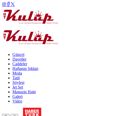
Güncel
Davetler
Caddeler
Haftanın Şıkları
Moda
Tatil
Söyleşi
Jet Set
Magazin Hattı
Galeri
Video